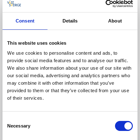
Hytter og campingvognplasser
Perfekt beliggenhet for fiske
Vedfyrt badstue ved stranden
Consent
Details
About
Hundevennlig campingplass
This website uses cookies
Til hjemmesiden
We use cookies to personalise content and ads, to
provide social media features and to analyse our traffic.
We also share information about your use of our site with
our social media, advertising and analytics partners who
may combine it with other information that you’ve
provided to them or that they’ve collected from your use
of their services.
Consent
Necessary
Selection