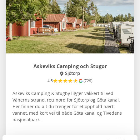
Askeviks Camping och Stugor
Sjötorp
★
★
★
★
★
4.5
(729)
Askeviks Camping & Stugby ligger vakkert til ved
Vänerns strand, rett nord for Sjötorp og Göta kanal.
Her finner du alt du trenger for et opphold nært
vannet, med kort vei til både Göta kanal og Tivedens
nasjonalpark.
Om overnattingen og området: