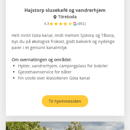
Hajstorp slusekafé og vandrerhjem
Töreboda
★
★
★
★
★
4.3
(951)
Helt inntil Göta kanal, midt mellom Sjötorp og Tåtorp,
bys du på økologisk frokost, godt bakverk og nydelige
paier i et genuint kanalmiljø.
Om overnattingen og området:
Hytter, vandrerhjem, campingplass for bobiler
Gjestehavnservice for båter
Fin utsikt over klassikeren Göta kanal
Til hjemmesiden