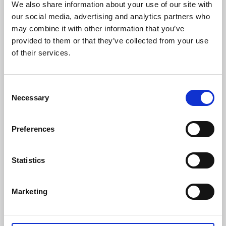
We also share information about your use of our site with
our social media, advertising and analytics partners who
may combine it with other information that you’ve
provided to them or that they’ve collected from your use
of their services.
Consent
Lisebergsbyns camping
Necessary
Selection
Göteborg
Komfortabelt overnattingssted med nærhet til
Preferences
Liseberg, sentrum og natur. Hytter, vandrerhjem, og
campingplass for vogner, bobiler og telt.
Statistics
Om overnattingen og området:
I nærheten av padel- og tennisbane
Padle kano, fiske, sykle MTB
Marketing
Hundevennlig camping
Nærmeste tursti:
Bohusleden etappe 2
,
Bohusleden etappe 3
,
Gotaleden etappe 1
og