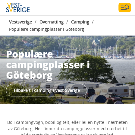
/
/
/
Vestsverige
Overnatting
Camping
Populære campingplasser i Göteborg
Populære
campingplasser i
Göteborg
Tilbake til camping i Vest-Sverige
Bo i campingvogn, bobil og telt, eller lei en hytte i nærheten
av Göteborg. Her finner du campingplasser med nærhet til
både storbyliv og Vestkystens vakre skjærgård.