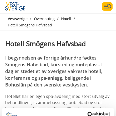
/
/
/
Vestsverige
Overnatting
Hotell
Hotell Smögens Hafvsbad
Hotell Smögens Hafvsbad
I begynnelsen av forrige århundre fødtes
Smögens Hafvsbad, kursted og møteplass. I
dag er stedet et av Sveriges vakreste hotell,
konferanse og spa-anlegg, beliggende i
Bohuslän på den svenske vestkysten.
Hotellet har en egen spa-avdeling med stort utvalg av
behandlinger, svømmebasseng, boblebad og stor
konferanseavdeling. Her finnes 73 hotellrom fordelt
på to bygninger. Rommene er lyse og fine.