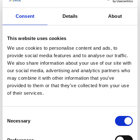
På Hotell Smögens Hafvsbad er det en meny med
Consent
Details
About
aktiviteter for gjester som vil berike besøket med for
eksempel en skjærgårdstur eller en skalldyrsafari, og
andre hyggelige alternativer for å gjøre aktiviteter
This website uses cookies
sammen.
We use cookies to personalise content and ads, to
Restaurant
provide social media features and to analyse our traffic.
We also share information about your use of our site with
Restauranten på Smögens Hafvsbad er en a’ la carte
our social media, advertising and analytics partners who
restaurant spesialisert på havets delikatesser.
may combine it with other information that you’ve
Hummer, kreps, østers, reker og blåskjell. Her snakker
provided to them or that they’ve collected from your use
vi om dagsfersk fangst direkte fra båtene i havnen. Du
of their services.
behøver ikke elske fisk og skalldyr for å spise her, men
synd om du ikke gjør det. Kokkene her er så heldige å
jobbe med råvarer som gjør deres kollegaer
Consent
misunnelig. Resultatet blir deretter. I restauranten og
Necessary
Selection
fra terrassen kan du nyte en fantastisk utsikt og
solnedgang over Västerhavet.