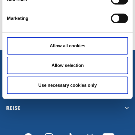
Sist oppdatert:
5 november 2020
Marketing
Allow all cookies
TURISTRÅDET VÄSTSVERIGE
Allow selection
Mediabank
Use necessary cookies only
PLANLEGG
Presserom
Nyhetsbrev fra Vest-Sverige
REISE
Personvern
Destinasjoner i Vest-Sverige
Västtrafik reiseplanlegger