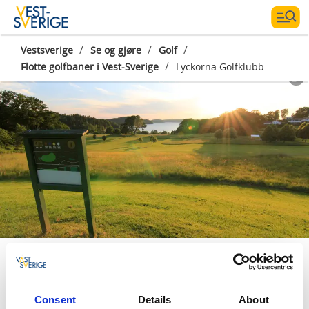
/
/
/
Vestsverige
Se og gjøre
Golf
/
Flotte golfbaner i Vest-Sverige
Lyckorna Golfklubb
Photographer:
Brynja Brynjarsdottir
Lyckorna Golfklubb
Lyckorna Golfklubb ligger kun en times kjøring
Consent
Details
About