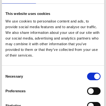
sør for Strömstad og 2,5 mil fra Uddevalla og
ble etablert i 1968. Siden den gang har banen
This website uses cookies
modnet og fremstår i dag med velstelte
fairways og bunkere pluss mange flotte
We use cookies to personalise content and ads, to
utsiktspunkt som møter spillerne.
provide social media features and to analyse our traffic.
We also share information about your use of our site with
Med sin beliggenhet i hjertet av Bohuslän er Lyckorna
our social media, advertising and analytics partners who
golfbane både en golf- og naturopplevelse. På
may combine it with other information that you’ve
Lyckorna GK er det få utfordringer rett framfor tee,
provided to them or that they’ve collected from your use
men til gjengjeld større utfordringer på og omkring
of their services.
greenene som også er relativt små.
Enkelte vannhinder spiser baller, men til gjengjeld
Consent
Necessary
fordrer de konsentrasjon og kan vende spillet når du
Selection
minst venter det. Greener og fairways på det som er
Bohusläns nest eldste bane er alltid velpleide.
Les mer
Preferences
her
Statistics