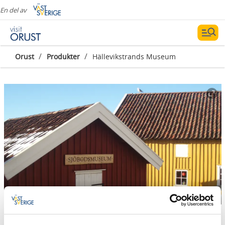
En del av
/
/
Orust
Produkter
Hällevikstrands Museum