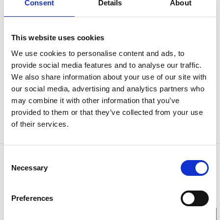
Hälleviksstrands Museum
Consent
Details
About
Hälleviksstrand, Orust
This website uses cookies
Fiskarstuga från 1800-talet
We use cookies to personalise content and ads, to
provide social media features and to analyse our traffic.
Fiskarstuga från 1800-talet med möbler och inredning
We also share information about your use of our site with
i oförändrat skick samt tillhörande sjöbod med olika
our social media, advertising and analytics partners who
fiskeredskap.
may combine it with other information that you’ve
provided to them or that they’ve collected from your use
En gammal skvaltkvarn i Bro visas också enligt
of their services.
överenskommelse.
Consent
Kontaktinformation
Necessary
Selection
Hälleviksstrands Museum
47495 Hälleviksstrand
Telefon:
0304 516 48
Preferences
Hemsida:
morlanda.org