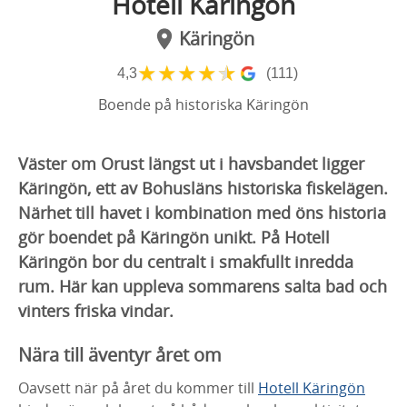
Hotell Käringön
Käringön
★
★
★
★
★
4,3
(111)
Boende på historiska Käringön
Väster om Orust längst ut i havsbandet ligger
Käringön, ett av Bohusläns historiska fiskelägen.
Närhet till havet i kombination med öns historia
gör boendet på Käringön unikt. På Hotell
Käringön bor du centralt i smakfullt inredda
rum. Här kan uppleva sommarens salta bad och
vinters friska vindar.
Nära till äventyr året om
Oavsett när på året du kommer till
Hotell Käringön