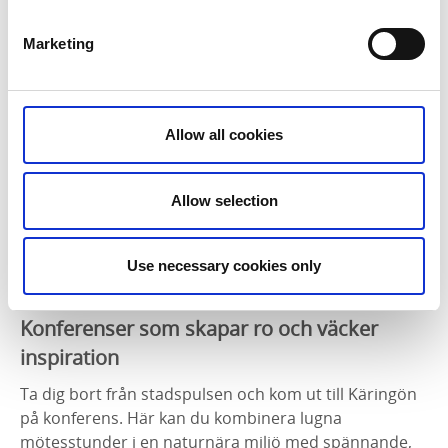
finns även en stor matsal, ett samlingsrum och en
balkong med utsikt över Käringöns livliga hamn.
Marketing
Allow all cookies
Allow selection
Use necessary cookies only
Fotograf:
Amplifyphoto/ Markus Holm
Konferenser som skapar ro och väcker
inspiration
Ta dig bort från stadspulsen och kom ut till Käringön
på konferens. Här kan du kombinera lugna
mötesstunder i en naturnära miljö med spännande,