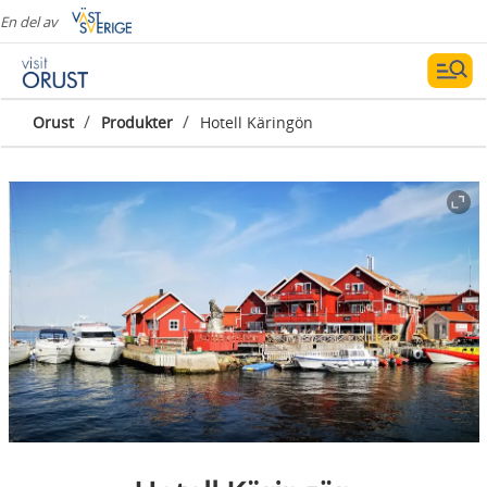
En del av
/
/
Orust
Produkter
Hotell Käringön