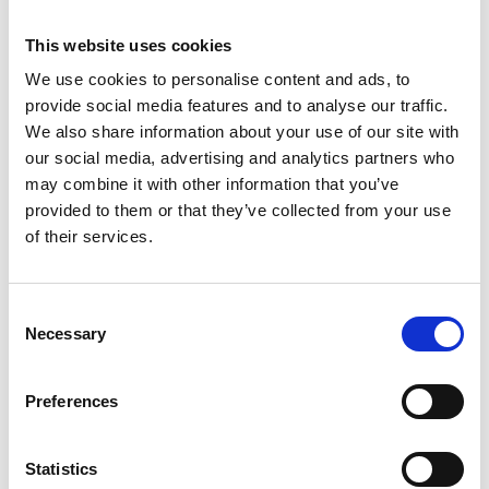
This website uses cookies
We use cookies to personalise content and ads, to
provide social media features and to analyse our traffic.
We also share information about your use of our site with
Ät och drick med utsikt över hamnen
our social media, advertising and analytics partners who
may combine it with other information that you’ve
Hotellets restaurang ligger strax invid bryggan med
provided to them or that they’ve collected from your use
en magnifik utsikt över hamnen. Här kan du slinka in
of their services.
på vällagad husmanskost och ”pubmat” med viss
inspiration från havet, eller bara njuta av något gott
att dricka i kvällssolen på uteserveringen. På
Consent
sommarkvällarna är det alltid högtryck med musik,
Necessary
Selection
grillkvällar och annat roligt.
Preferences
Vandrarhem som närmaste granne
För dig som söker ett enklare boende erbjuds rum i
Statistics
olika storlekar i det intilliggande vandrarhemmet. Här