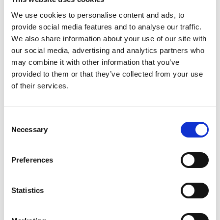
farmor Märtas hovmästarsås, hembakat bröd
We use cookies to personalise content and ads, to
tillsammans med två glas champagne.
provide social media features and to analyse our traffic.
We also share information about your use of our site with
Det går också att följa med på hummerfiske och att
our social media, advertising and analytics partners who
tillaga fångsten själv när ni stiger iland på bryggan. En
may combine it with other information that you’ve
spännande upplevelse att minnas långt efter ni
provided to them or that they’ve collected from your use
lämnat Käringön.
of their services.
Det svenska ostronet "Ostrea edulis"
Vårt svenska ostron "Ostrea edulis" från Bohuslän
Consent
anses vara ett av världens bästa ostron med smakrik
Necessary
Selection
sälta och höga mineraltoner – som en kyss av havet!
Karingo plockar ostronen själva och förvarar dem
Preferences
hängandes i nätkassar under bryggan. Njut av havets
guld hos Karingo - färskare ostron går inte att få.
Läs mer om våra svenska och andra ostron
HÄR!
Statistics