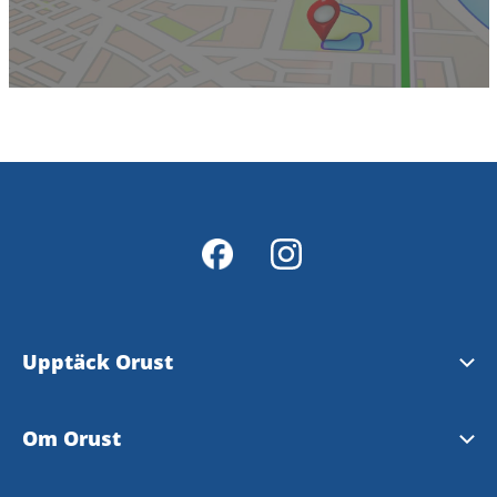
Upptäck Orust
Se och göra
Om Orust
Evenemang