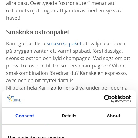
allra bäst. Övertygade ”ostronauter” menar att
ostronets njutning är att jämföras med en kyss av
havet!
Smakrika ostronpaket
Karingo har flera
smakrika paket
att välja bland och
på bryggan väntar ett varmt spabad, förstklassiga,
svenska ostron och kyld champagne. Vad sägs om att
prova tre ostron till tre sorters champagner? Vilken
smakkombination föredrar du? Kanske en espresso,
avec och en bit tryffel därtill?
Ni bokar hela Karingo för er själva under perioderna
då ostronen är som bäst; mars till juni och augusti till
december.
Fisketur och nykokt hummer
Consent
Details
About
Under perioden september till november dukar
Karingobaren upp pinfärsk, nykokt hummer med
This website uses cookies