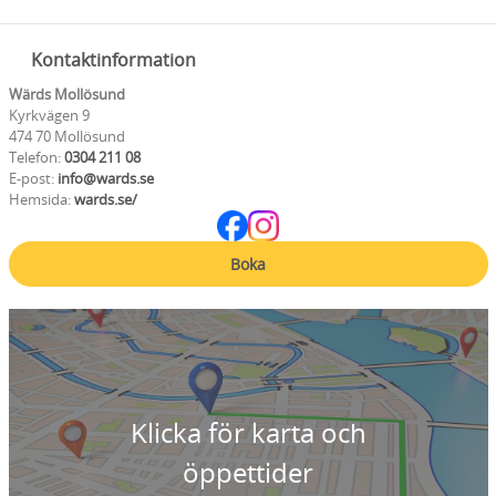
Kontaktinformation
Wärds Mollösund
Kyrkvägen 9
474 70 Mollösund
Telefon:
0304 211 08
E-post:
info@wards.se
Hemsida:
wards.se/
Boka
Klicka för karta och
öppettider