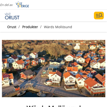
En del av
/
/
Orust
Produkter
Wärds Mollösund