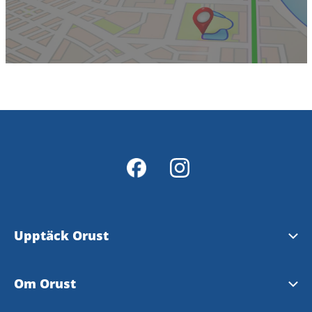
Upptäck Orust
Se och göra
Om Orust