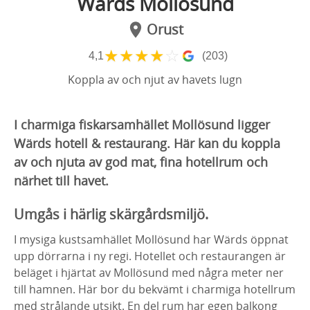
Wärds Mollösund
Orust
★
★
★
★
☆
4,1
(203)
Koppla av och njut av havets lugn
I charmiga fiskarsamhället Mollösund ligger
Wärds hotell & restaurang. Här kan du koppla
av och njuta av god mat, fina hotellrum och
närhet till havet.
Umgås i härlig skärgårdsmiljö.
I mysiga kustsamhället Mollösund har Wärds öppnat
upp dörrarna i ny regi. Hotellet och restaurangen är
beläget i hjärtat av Mollösund med några meter ner
till hamnen. Här bor du bekvämt i charmiga hotellrum
med strålande utsikt. En del rum har egen balkong