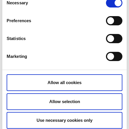
Necessary
Selection
Lottas Bak & Form
Preferences
Lådfabriken - Bed and Breakfast
Magasinet Härön
Statistics
Malö Camping
Marketing
Margaretas kök och skafferi
Mareblå & Havsguiderna
Allow all cookies
Mariebergs Gårdsbutik
Marstrands Brygghus
Allow selection
Marstrands Kurhotell
Use necessary cookies only
Marstrands Dyk & Skeppshandel