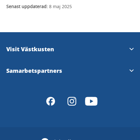
Senast uppdaterad:
8 maj 2025
Visit Västkusten
Kontakta oss
Samarbetspartners
Göteborg & Co
Visit Sweden
Destinationer i Västsverige