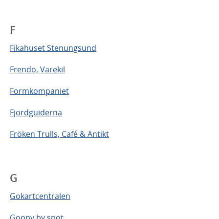
F
Fikahuset Stenungsund
Frendo, Varekil
Formkompaniet
Fjordguiderna
Fröken Trulls, Café & Antikt
G
Gokartcentralen
Goopy by spot