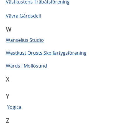
Västkustens Träbåtsförening
Vävra Gårdsdeli
W
Wanselius Studio
Westkust Orusts Skolfartygsförening
Wärds i Mollösund
X
Y
Yogica
Z