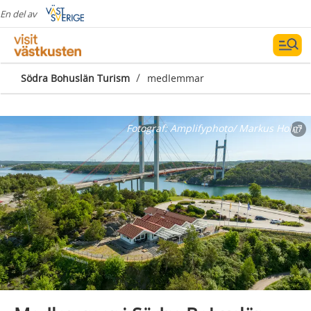
En del av
/
Södra Bohuslän Turism
medlemmar
Fotograf:
Amplifyphoto/ Markus Holm