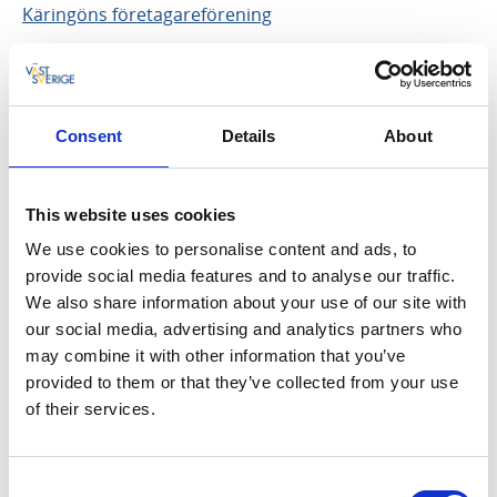
Käringöns företagareförening
Käringön Logi & Bastu
Consent
Details
About
L
Lekander Bär & Boende
This website uses cookies
Linas Brygga
We use cookies to personalise content and ads, to
provide social media features and to analyse our traffic.
Ljungskile Folkhögskola Kurs & Konferens
We also share information about your use of our site with
Lilla Brattön
our social media, advertising and analytics partners who
may combine it with other information that you’ve
LO Bikes
provided to them or that they’ve collected from your use
of their services.
Locks Rike
Lotshotellet Käringön
Consent