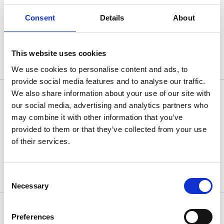
Undersökning - Resa i Sverige 2021
Consent
Details
About
Tjörn >>
Orust >>
This website uses cookies
Marstrand >>
We use cookies to personalise content and ads, to
provide social media features and to analyse our traffic.
Undersökning - Resa i Sverige 2020
We also share information about your use of our site with
our social media, advertising and analytics partners who
Orust >>
may combine it with other information that you’ve
provided to them or that they’ve collected from your use
Tjörn >>
of their services.
Marstrand >>
Consent
Necessary
Selection
Inkvarteringsstatistik
Preferences
Från och med år 2014 redovisar Turistrådet