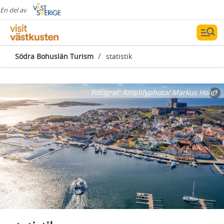
En del av
/
Södra Bohuslän Turism
statistik
Fotograf:
Amplifyphoto/ Markus Holm