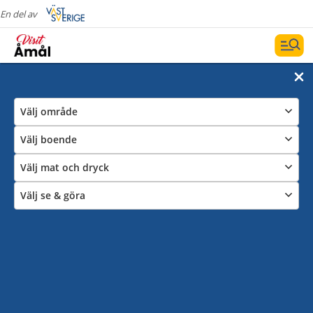
En del av
Välj område
Välj boende
Välj mat och dryck
Välj se & göra
Hotell
I Åmål finns ett varierat utbud av hotell, både centralt
och i lantlig miljö