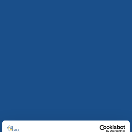
Åmåls Stadshotell
Åmål
★
★
★
★
☆
4.1
(661)
Bekvämt boende, god mat och anrik festsal
Läs mer
Hotell
Vandra