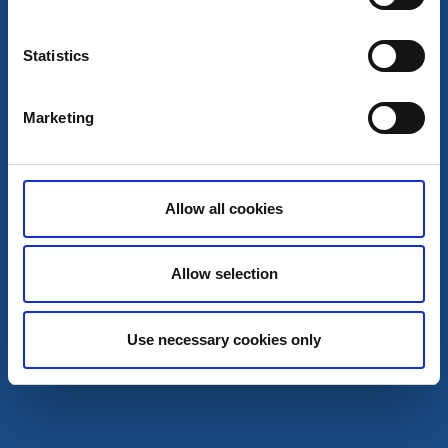
Åmål
★
★
★
☆
☆
3.8
(294)
Statistics
Boende för dig som är på väg
Läs mer
Marketing
Allow all cookies
Allow selection
Use necessary cookies only
Restaurang
Hotell
Forsbacka Herrgård