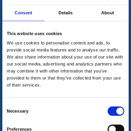
Edsleskogs Wärdshus
Edsleskog
Consent
Details
About
★
★
★
★
★
4.4
(181)
Paradisboende för naturälskaren
Läs mer
This website uses cookies
We use cookies to personalise content and ads, to
provide social media features and to analyse our traffic.
We also share information about your use of our site with
our social media, advertising and analytics partners who
may combine it with other information that you’ve
provided to them or that they’ve collected from your use
of their services.
Consent
Necessary
Selection
Restaurang
Hotell
Dalhall Hotell
Preferences