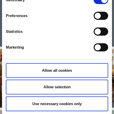
Selection
Upplev Vänern
Upplev Tösse Skärgård och Vänern. Under sommaren går
Preferences
turbåtar som tar dig med bland öar, klippor och skär.
Vandra längs sjökanten. För dig med egen båt finns...
Statistics
LÄS MER
Marketing
Allow all cookies
Allow selection
Loppis, antikt och auktion
Läs mer
Use necessary cookies only