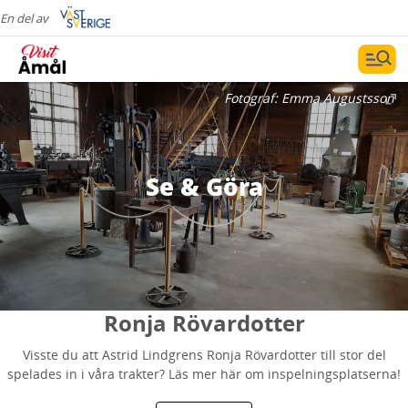
En del av
Fotograf:
Emma Augustsson
Se & Göra
Ronja Rövardotter
Visste du att Astrid Lindgrens Ronja Rövardotter till stor del
spelades in i våra trakter? Läs mer här om inspelningsplatserna!