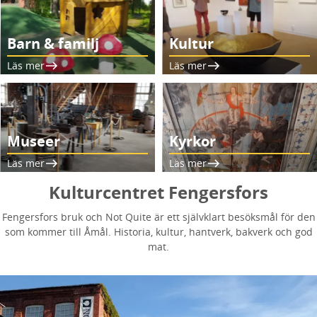
Barn & familj
Kultur
Läs mer
Läs mer
Museer
Kyrkor
Läs mer
Läs mer
Kulturcentret Fengersfors
Fengersfors bruk och Not Quite är ett självklart besöksmål för den
som kommer till Åmål. Historia, kultur, hantverk, bakverk och god
mat.