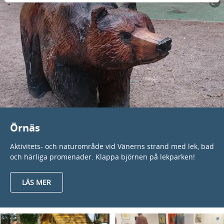
Örnäs
Aktivitets- och naturområde vid Vänerns strand med lek, bad
och härliga promenader. Klappa björnen på lekparken!
LÄS MER