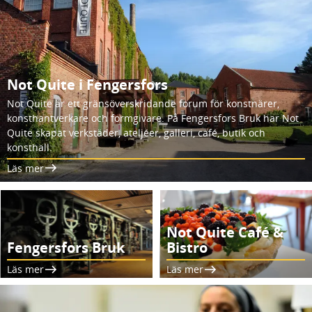
Not Quite i Fengersfors
Not Quite är ett gränsöverskridande forum för konstnärer,
konsthantverkare och formgivare. På Fengersfors Bruk har Not
Quite skapat verkstäder, ateljéer, galleri, café, butik och
konsthall.
Läs mer
Not Quite Café &
Fengersfors Bruk
Bistro
Läs mer
Läs mer