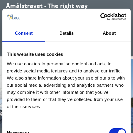
Åmålstravet - The right way
Många travvänner känner till vår travbana i Åmål. Här
genomförs tävlingsdagar under vår, sommar och höst.
Åmålstravet är en av landets fem 800-metersbanor.
Consent
Details
About
Läs mer
This website uses cookies
We use cookies to personalise content and ads, to
provide social media features and to analyse our traffic.
We also share information about your use of our site with
our social media, advertising and analytics partners who
may combine it with other information that you’ve
provided to them or that they’ve collected from your use
of their services.
Consent
Necessary