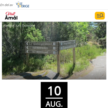
En del av
Fotograf:
Sara Taijonlahti
10
AUG.