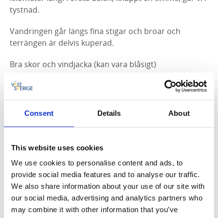
tystnad.
Vandringen går längs fina stigar och broar och
terrängen är delvis kuperad.
Bra skor och vindjacka (kan vara blåsigt)
rekommenderas. Ta med matsäck för en lunchrast.
Efter en introduktion börjar vi vår vandring i tystnad.
Från rasten är det fritt fram att prata och dela
Consent
Details
About
upplevelsen.
Sista anmälningsdag 9 augusti!
This website uses cookies
We use cookies to personalise content and ads, to
provide social media features and to analyse our traffic.
We also share information about your use of our site with
Boka din plats och läs mer här!
our social media, advertising and analytics partners who
may combine it with other information that you’ve