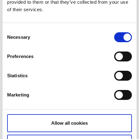
provided to them or that they’ve collected from your use
of their services.
Augusti 2026
MÅN
TIS
ONS
TORS
FRE
LÖR
SÖN
Consent
Necessary
Selection
27
28
29
30
31
1
2
3
4
5
6
7
8
9
Preferences
10
11
12
13
14
15
16
Statistics
17
18
19
20
21
22
23
24
25
26
27
28
29
30
Marketing
31
Allow all cookies
Mån 10 Aug.
11:00 - 14:30