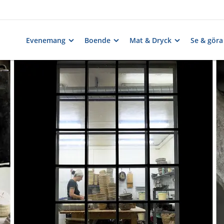
Evenemang
Boende
Mat & Dryck
Se & göra