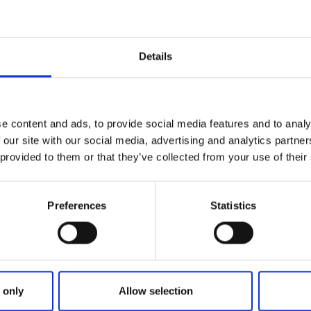
godaste müsli, knäcke, småkakor och annat gott loka
igt, småskaligt & närproducerat
Details
kar allt sitt bröd hantverksmässigt på ekologiska råvaror 
ldade stenugnen. Att arbeta med surdeg och långsamma jäs
e content and ads, to provide social media features and to analy
t och mättande bröd.
 our site with our social media, advertising and analytics partn
ika med pizzadagar på Brukets Godaste. De arrangerar även 
 provided to them or that they’ve collected from your use of their
som gillar att baka. Här tror man på det småskaliga, det n
e sin närmaste omgivning med mat som är god och välgörand
Preferences
Statistics
 only
Allow selection