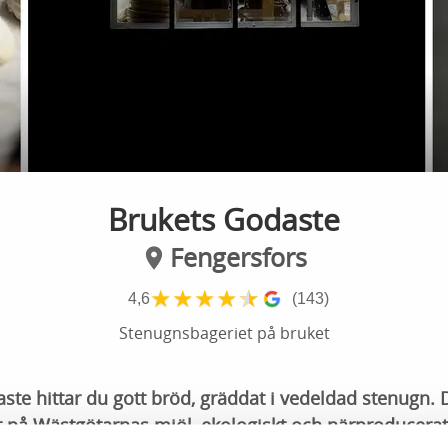
Brukets Godaste
Fengersfors
★
★
★
★
★
4,6
(143)
Stenugnsbageriet på bruket
te hittar du gott bröd, gräddat i vedeldad stenugn. 
på Wästgötarnas mjöl, ekologiskt och närproducerat. 