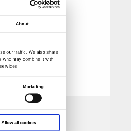
lproducerat
About
som de sedan
processer ger ett
se our traffic. We also share
ers who may combine it with
kurser och
 services.
ärproducerade och
e för både
Marketing
Allow all cookies