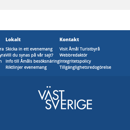
Lokalt
Kontakt
ra
Skicka in ett evenemang
Visit Åmål Turistbyrå
yra
Vill du synas på vår sajt?
Webbredaktör
n
Info till Åmåls besöksnäring
Integritetspolicy
Riktlinjer evenemang
Tillgänglighetsredogörelse