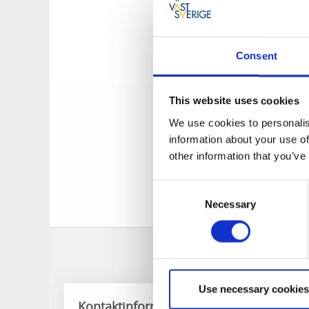
du även Brukets 
mathantverk.
Hantverksmäss
Consent
Brukets Godaste ba
This website uses cookies
gräddar i den vede
We use cookies to personalis
smakrikt, hälsosam
information about your use of
Fredagar är ofta l
other information that you’ve
workshops för den 
glädjen i att förs
Consent
människa och jord.
Necessary
Selection
Use necessary cookies
Kontaktinformation