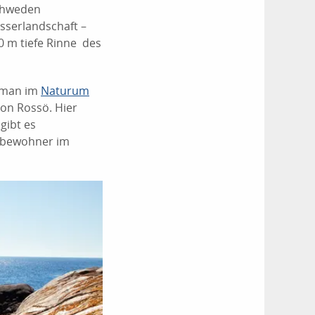
Schweden
sserlandschaft –
0 m tiefe Rinne des
t man im
Naturum
von Rossö. Hier
gibt es
sbewohner im