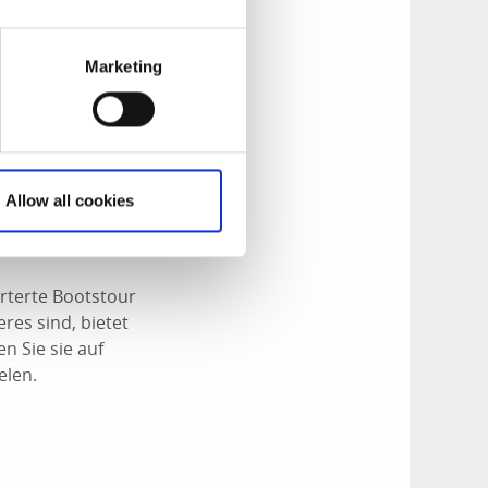
en Sie einen der
 1,5 m Wassertiefe
Marketing
unter Wasser führt.
ßerdem ist es
n Kosterinseln
atur und die
Allow all cookies
eszeit am besten zu
arterte Bootstour
res sind, bietet
n Sie sie auf
elen.