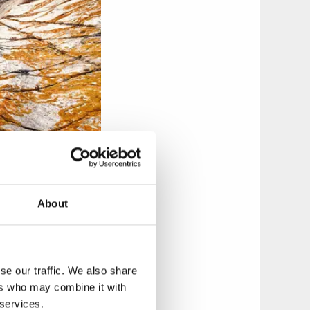
About
gen aus der ersten
Sie an einer
e auf einer der
nd und zwischen
se our traffic. We also share
erhavet hat nämlich
ers who may combine it with
 services.