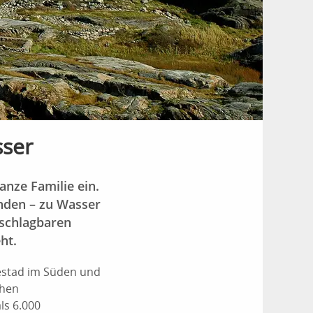
sser
anze Familie ein.
unden – zu Wasser
nschlagbaren
ht.
estad im Süden und
chen
ls 6.000