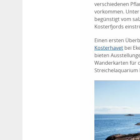
verschiedenen Pfla
vorkommen. Unter d
begünstigt vom salz
Kosterfjords einst
Einen ersten Überbl
Kosterhavet
bei Ek
bieten Ausstellung
Wanderkarten für 
Streichelaquarium