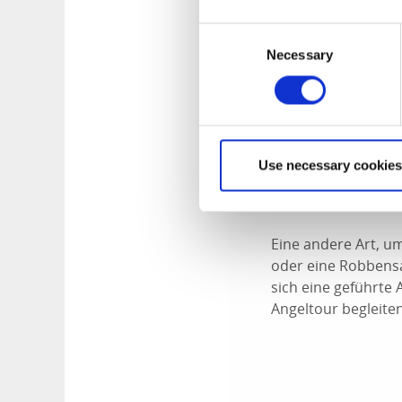
Wenn Sie wie die R
Consent
Schnorchelpfade in
Necessary
Selection
folgen Sie einer a
Wenn das Wasser ka
ratsam, mindesten
Vom nördlichen Haf
ganz leicht. Das A
Use necessary cookies
gemütlichen Fischer
Fuß oder mit dem 
Eine andere Art, um
oder eine Robbensaf
sich eine geführte 
Angeltour begleite