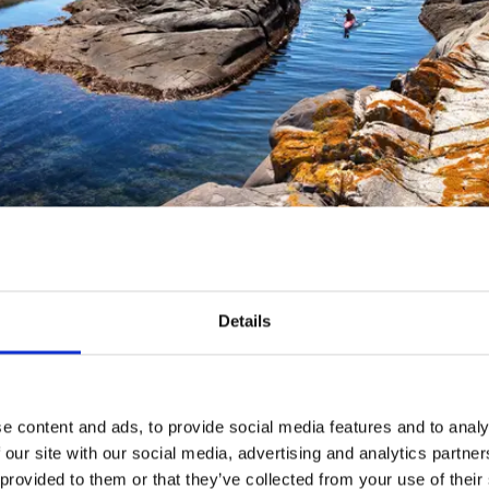
gelid
Details
önnen Sie auf viele unterschiedliche Arten erleben. Sozusa
m Kajak in Kontakt mit Flora und Fauna des Parks. Nehmen 
 oder wagen Sie sich auf eigene Faust aufs Wasser. Gehen Si
en oder Schären an Land und erkunden Sie die Welt am Stra
e content and ads, to provide social media features and to analy
as Glück treffen Sie dabei auch auf ein paar Robben – Kost
 our site with our social media, advertising and analytics partn
nd an Seehunden im Skagerrak.
 provided to them or that they’ve collected from your use of their