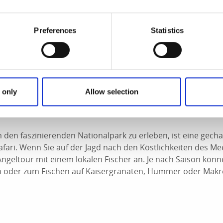
obben eher neugierig auf das Leben unter Wasser sind, sollt
 Kosterhavet ausprobieren. Auf diesen Naturpfaden in 1 bis
Preferences
Statistics
m Boden gespannten Leine, die Sie zu Informationsstationen 
lt ist, sollten Sie Ihren Neoprenanzug nicht vergessen. Au
s zu zweit zu schwimmen.
en in Strömstad erreichen Sie die unverwechselbar schöne
uto lassen Sie auf dem Festland zurück – die berauschende N
 only
Allow selection
orte von Koster lassen sich völlig unabhängig von der Jahr
Fahrrad erkunden.
 den faszinierenden Nationalpark zu erleben, ist eine gech
ari. Wenn Sie auf der Jagd nach den Köstlichkeiten des Mee
Angeltour mit einem lokalen Fischer an. Je nach Saison könne
n oder zum Fischen auf Kaisergranaten, Hummer oder Makr