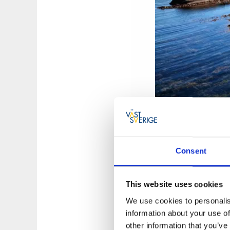
Fotograf:
Roger Bor
Consent
Den Nationalpark k
Reihe kommen Sie i
geführten Tour teil
This website uses cookies
vielen Felsinselch
We use cookies to personalis
den Felsen. Mit etw
information about your use of
den größten Besta
other information that you’ve