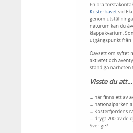
En bra förstakontak
Kosterhavet
vid Ek
genom utställningar
naturum kan du äve
klappakvarium. Som
utgångspunkt från
Oavsett om syftet m
aktivitet och ävent
ständiga närheten t
Visste du att…
... här finns ett av
... nationalparken 
... Kosterfjordens 
... drygt 200 av de 
Sverige?