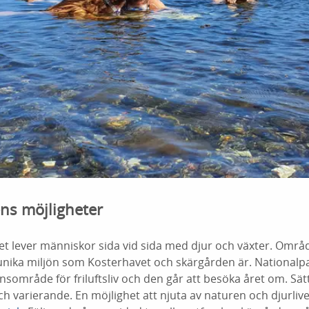
ns möjligheter
t lever människor sida vid sida med djur och växter. Områd
 unika miljön som Kosterhavet och skärgården är. Nationalpa
onsområde för friluftsliv och den går att besöka året om. Sät
 varierande. En möjlighet att njuta av naturen och djurlive