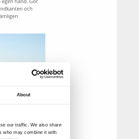
på egen hand. Gör
randkanten och
nämligen
About
se our traffic. We also share
ers who may combine it with