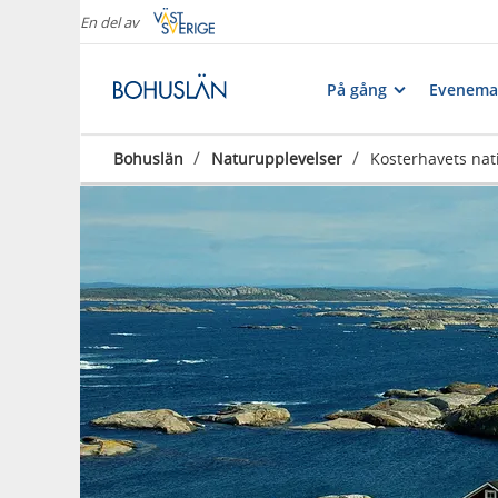
En del av
På gång
Evenema
/
/
Bohuslän
Naturupplevelser
Kosterhavets nat