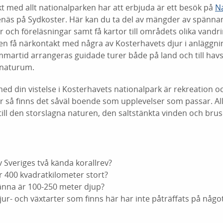
t med allt nationalparken har att erbjuda är ett besök på
N
enäs på Sydkoster. Här kan du ta del av mängder av spänna
 och föreläsningar samt få kartor till områdets olika vandr
n få närkontakt med några av Kosterhavets djur i anläggn
martid arrangeras guidade turer både på land och till hav
 naturum.
ed din vistelse i Kosterhavets nationalpark är rekreation oc
yr så finns det såväl boende som upplevelser som passar. A
ill den storslagna naturen, den saltstänkta vinden och brus
 av Sveriges två kända korallrev?
är 400 kvadratkilometer stort?
ränna är 100-250 meter djup?
djur- och växtarter som finns här har inte påträffats på något