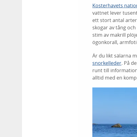
Kosterhavets natio
vattnet lever tusent
ett stort antal art
skogar av tång och
stim av makrill plö
ögonkorall, armfot
Är du likt sälarna 
snorkelleder
. På d
runt till informati
alltid med en kompi