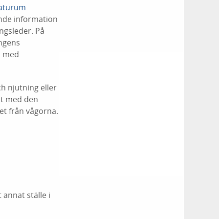
aturum
nde information
ingsleder. På
ingens
s med
h njutning eller
llt med den
et från vågorna.
 annat ställe i