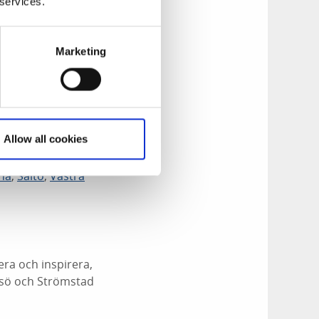
 services.
Marketing
 att följa med ut
dning, fiske, bad
Allow all cookies
ch i det yttersta
na
,
Saltö
,
Västra
era och inspirera,
Resö och Strömstad