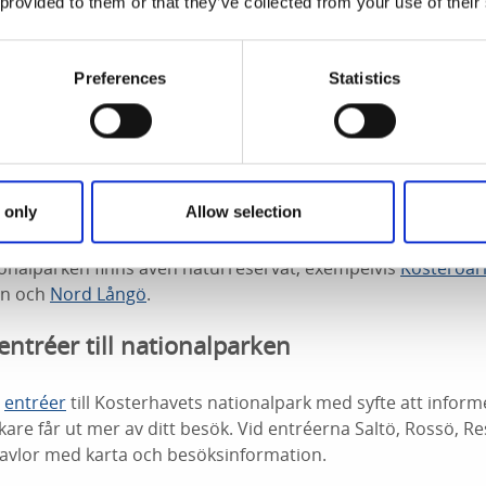
 provided to them or that they’ve collected from your use of their
Preferences
Statistics
gelid
ktiviteter
att uppleva den fascinerande nationalparken på är
afari. Parken är även attraktiv för
vandring
,
cykling
, fågelskå
 only
Allow selection
 naturupplevelser - både på och vid öarna längs fastlandet o
ationalparken finns även naturreservat, exempelvis
Kosteröar
en och
Nord Långö
.
ntréer till nationalparken
m
entréer
till Kosterhavets nationalpark med syfte att inform
are får ut mer av ditt besök. Vid entréerna Saltö, Rossö, 
tavlor med karta och besöksinformation.