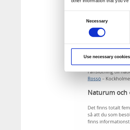
other information that you’ve
Consent
Necessary
Selection
Fotograf:
Roger Bor
Andra saltstänkta
a
på båttur eller säls
Use necessary cookies
och andra djur- och
havsbandet.
I anslutning till n
Rossö
– Kockholm
Naturum och e
Det finns totalt fe
så att du som besök
finns informations