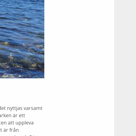
et nyttjas varsamt
rken är ett
ten att uppleva
t är från