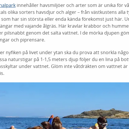
nalpark
innehåller havsmiljöer och arter som är unika för vår
als olika sorters havsdjur och alger – från västkustens alla t
er som har sin största eller enda kända förekomst just här.
 ängar med vajande ålgräs. Här kravlar krabbor och humme
jer pilsnabbt genom det salta vattnet. I de mörka djupen g
ingar och piprensare.
mer nyfiken på livet under ytan ska du prova att snorkla någ
essa naturstigar på 1-1,5 meters djup följer du en lina på bo
onsskyltar under vattnet. Glöm inte våtdräkten om vattnet är
s.