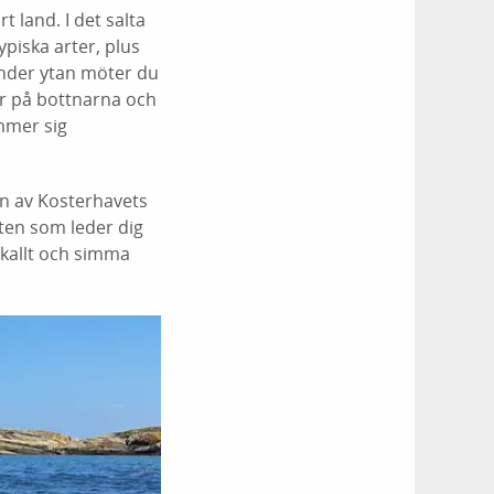
t land. I det salta
ypiska arter, plus
 Under ytan möter du
r på bottnarna och
ömmer sig
on av Kosterhavets
tten som leder dig
 kallt och simma