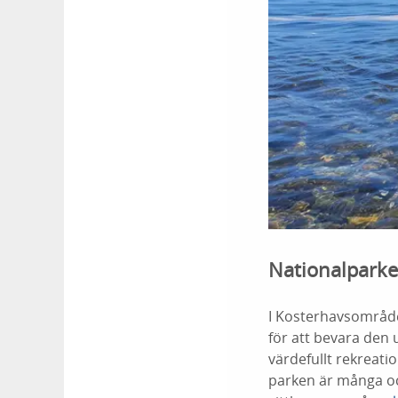
Nationalparke
I Kosterhavsområde
för att bevara den
värdefullt rekreati
parken är många och