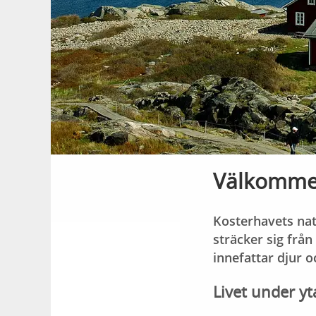
Välkommen
Kosterhavets nat
sträcker sig från
innefattar djur o
Livet under y