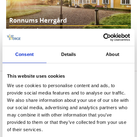
Ronnums Herrgård
Weiterlesen
Consent
Details
About
Die Route ist auf ”Ride with GPS” ersichtlich
This website uses cookies
We use cookies to personalise content and ads, to
Fotos vom Gebiet
provide social media features and to analyse our traffic.
We also share information about your use of our site with
our social media, advertising and analytics partners who
may combine it with other information that you’ve
provided to them or that they’ve collected from your use
of their services.