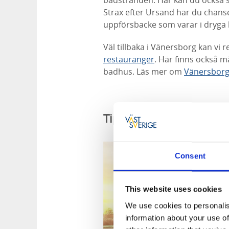
badstranden. Här kan du också stan
Strax efter Ursand har du chanse
uppförsbacke som varar i dryga 
Väl tillbaka i Vänersborg kan v
restauranger
. Här finns också m
badhus. Läs mer om
Vänersbor
Tips på cykelvänliga b
Consent
This website uses cookies
We use cookies to personalis
information about your use of