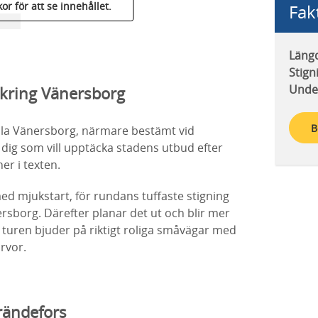
kor för att se innehållet.
Fak
Läng
Stign
Unde
 kring Vänersborg
B
rala Vänersborg, närmare bestämt vid
r dig som vill upptäcka stadens utbud efter
er i texten.
d mjukstart, för rundans tuffaste stigning
sborg. Därefter planar det ut och blir mer
 turen bjuder på riktigt roliga småvägar med
rvor.
Frändefors