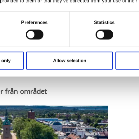
 provided to them or that they’ve collected from your use of their
Preferences
Statistics
tten på Ride with GPS
 only
Allow selection
er från området