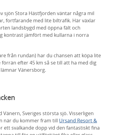
v sjön Stora Hästfjorden väntar några mil
, fortfarande med lite biltrafik. Här växlar
parten landsbygd med öppna fält och
g kontrast jämfört med kullarna i norra
are från rundan) har du chansen att köpa lite
 förrän efter 45 km så se till att ha med dig
u lämnar Vänersborg.
acken
d Vänern, Sveriges största sjö. Visserligen
men när du kommer fram till
Ursand Resort &
ör ett svalkande dopp vid den fantastiskt fina