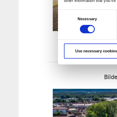
other information that you’ve
Consent
Ronnums Herrgård
Necessary
Selection
Se ru
Use necessary cookies
Bild