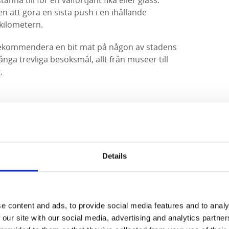
na till för en välförtjänt fika eller glass.
n att göra en sista push i en ihållande
kilometern.
i rekommendera en bit mat på någon av stadens
ånga trevliga besöksmål, allt från museer till
g
.
oenden i närområdet
Details
e content and ads, to provide social media features and to analy
 our site with our social media, advertising and analytics partn