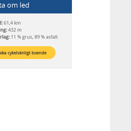
ta om led
d:
61,4 km
ing:
432 m
rlag:
11 % grus, 89 % asfalt
oka cykelvänligt boende