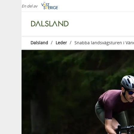
En del av
/
/
Dalsland
Leder
Snabba landsvägsturen i Vän