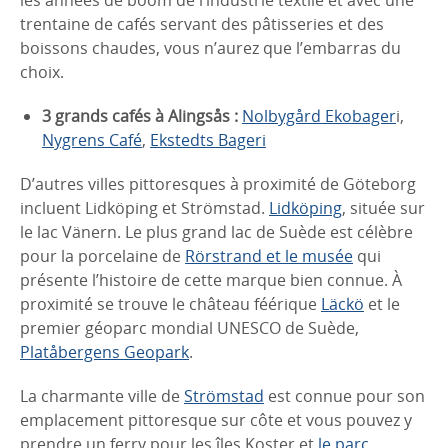
trentaine de cafés servant des pâtisseries et des
boissons chaudes, vous n’aurez que l’embarras du
choix.
3 grands cafés à Alingsås :
Nolbygård Ekobager
i,
Nygrens Café
,
Ekstedts Bageri
D’autres villes pittoresques à proximité de Göteborg
incluent Lidköping et Strömstad.
Lidköping
, située sur
le lac Vänern. Le plus grand lac de Suède est célèbre
pour la porcelaine de
Rörstrand et le musée
qui
présente l’histoire de cette marque bien connue. À
proximité se trouve le château féérique
Läckö
et le
premier géoparc mondial UNESCO de Suède,
Platåbergens Geopark
.
La charmante ville de
Strömstad
est connue pour son
emplacement pittoresque sur côte et vous pouvez y
prendre un ferry pour les îles Koster et
le parc