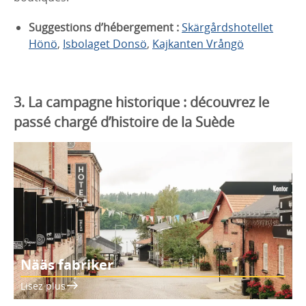
Suggestions d’hébergement :
Skärgårdshotellet
Hönö
,
Isbolaget Donsö
,
Kajkanten Vrångö
3. La campagne historique : découvrez le
passé chargé d’histoire de la Suède
Nääs fabriker
Lisez plus