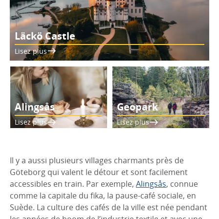
Läckö Castle
Lisez plus
Alingsås
Geopark
Lisez plus
Lisez plus
Il y a aussi plusieurs villages charmants près de
Göteborg qui valent le détour et sont facilement
accessibles en train. Par exemple,
Alingsås
, connue
comme la capitale du fika, la pause-café sociale, en
Suède. La culture des cafés de la ville est née pendant
les années de boom de l’industrie textile et avec une