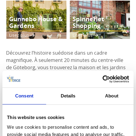
Gunnebo House &
Spinneriet
Gardens
Shopping
Lisez plus
Lisez plus
Découvrez l’histoire suédoise dans un cadre
magnifique. À seulement 20 minutes du centre-ville
de Göteborg, vous trouverez la maison et les jardins
de
Gunnebo
, l’un des domaines du XVIIIe siècle les
mieux conservés de Scandinavie. Grâce à des visites
guidées et à des événements organisés tout au long
de l’année, les visiteurs peuvent s’immerger dans le
Consent
Details
About
style de vie opulent du riche marchand John Hall et de
sa famille.
This website uses cookies
Conseil :
assurez-vous de trouver du temps pour le
We use cookies to personalise content and ads, to
déjeuner ou le Fika suédois au
restaurant de
provide social media features and to analyse our traffic.