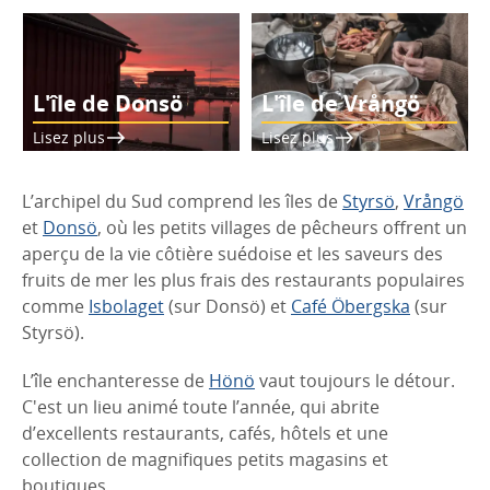
L'île de Donsö
L'île de Vrångö
Lisez plus
Lisez plus
L’archipel du Sud comprend les îles de
Styrsö
,
Vrångö
et
Donsö
, où les petits villages de pêcheurs offrent un
aperçu de la vie côtière suédoise et les saveurs des
fruits de mer les plus frais des restaurants populaires
comme
Isbolaget
(sur Donsö) et
Café Öbergska
(sur
Styrsö).
L’île enchanteresse de
Hönö
vaut toujours le détour.
C'est un lieu animé toute l’année, qui abrite
d’excellents restaurants, cafés, hôtels et une
collection de magnifiques petits magasins et
boutiques.