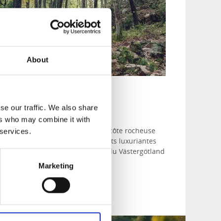
About
Boucle n° 3
se our traffic. We also share
n voiture
ers who may combine it with
et itinéraire vous emmène sur la côte rocheuse
 services.
u Bohuslän, en traversant les forêts luxuriantes
u Dalsland et le paysage dégagé du Västergötland
Marketing
Boucle n° 3