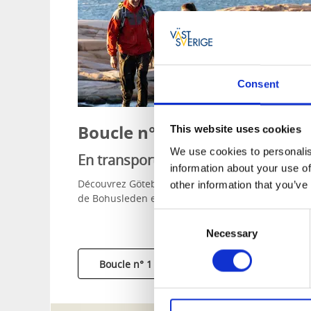
Consent
Boucle n° 1
This website uses cookies
We use cookies to personalis
En transports en commun
information about your use of
Découvrez Göteborg et les sentiers de randonnée
other information that you’ve
de Bohusleden et de Kuststigen.
Consent
Necessary
Selection
Boucle n° 1