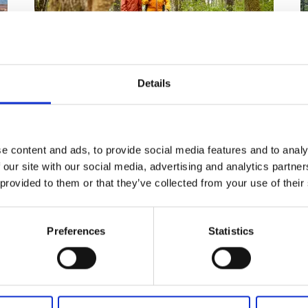
Details
Boucle n° 2
e content and ads, to provide social media features and to analy
En transports en commun
E
 our site with our social media, advertising and analytics partn
Rafraîchissez vos sens en plongeant dans de
C
 provided to them or that they’ve collected from your use of their
magnifiques paysages de forêts, de jardins colorés
d
en fleurs et de sommets du haut desquels vous
d
pourrez contempler des vu...
Preferences
Statistics
Boucle n° 2