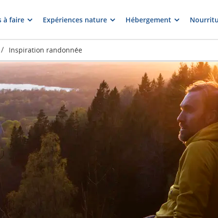
 à faire
Expériences nature
Hébergement
Nourritu
/
Inspiration randonnée