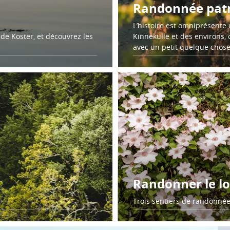
Randonnée patr
L’histoire est omniprésente 
s de Koster, et découvrez les
Kinnekulle et des environs, 
avec un petit quelque chose
Randonner le lo
Trois sentiers de randonnée