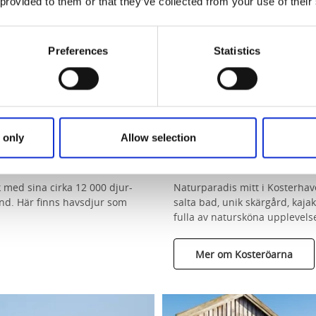
 provided to them or that they’ve collected from your use of their
Preferences
Statistics
 only
Allow selection
Kosteröarna
 med sina cirka 12 000 djur-
Naturparadis mitt i Kosterhav
and. Här finns havsdjur som
salta bad, unik skärgård, kaj
fulla av natursköna upplevelse
Mer om Kosteröarna