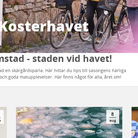
Kosterhavet
stad - staden vid havet!
d en skärgårdspärla. Här hittar du tips till säsongens härliga
 och goda matupplevelser. Här finns något för alla, året om!
0
8
p
aug