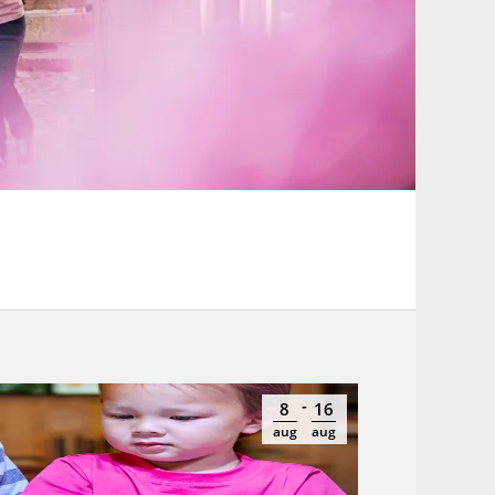
-
8
16
aug
aug