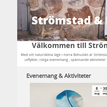
Strömstad & 
Välkommen till Ström
Med sitt natursköna läge i norra Bohuslän är Strömsta
utflykter, roliga evenemang , spännande aktiviteter
Evenemang & Aktiviteter
-
-
15
16
8
3
aug
aug
aug
se