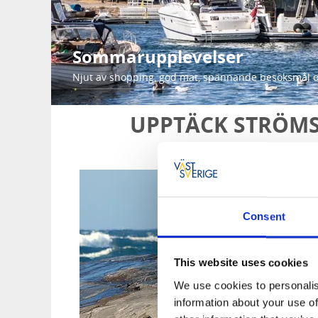
Sommarupplevelser
Njut av shopping, god mat, spännande besöksmål o
UPPTÄCK STRÖM
Consent
This website uses cookies
We use cookies to personalis
information about your use of