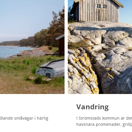
Vandring
ndlande småvägar i härlig
I Strömstads kommun är det a
havsnära promenader, grillpl