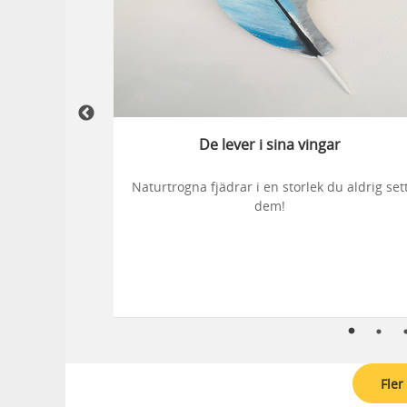
rådet
De lever i sina vingar
ide
Naturtrogna fjädrar i en storlek du aldrig set
dem!
Fle