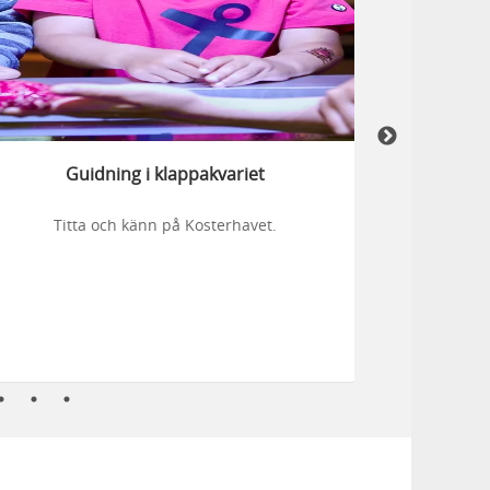
Guidning i klappakvariet
L
Titta och känn på Kosterhavet.
S