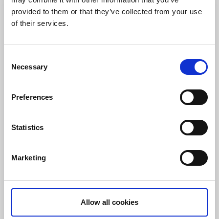
provided to them or that they’ve collected from your use
of their services.
Consent
Necessary
Selection
Preferences
Bohus-Malmöns Pensionat
Bohus-Malmön
Statistics
★
★
★
★
★
4.4
(174)
Bienvenue dans cet hôtel niché au cœur de superbes
Marketing
paysages du littoral occidental. Son restaurant est
spécialisé dans le poisson et les crustacés.
À propos du logement et de la région:
Séjour en chambre ou en chalet
Allow all cookies
Chiens admis