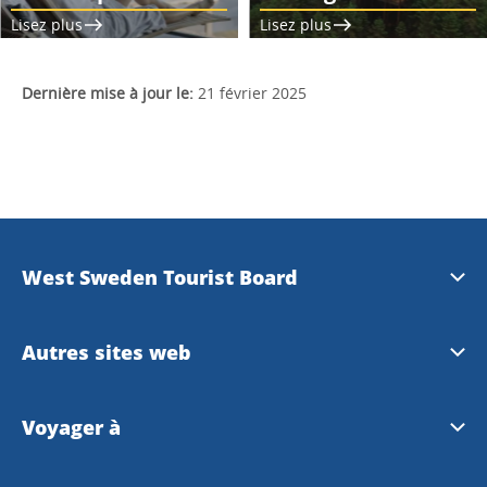
Lisez plus
Lisez plus
Dernière mise à jour le:
21 février 2025
West Sweden Tourist Board
Information de presse
Autres sites web
Travel Trade
Visit Swedeen
Voyager à
Banque d'images
Meet the locals