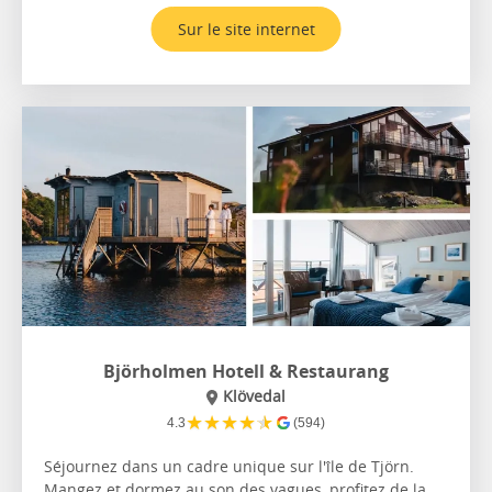
Sur le site internet
Björholmen Hotell & Restaurang
Klövedal
★
★
★
★
★
4.3
(594)
Séjournez dans un cadre unique sur l'île de Tjörn.
Mangez et dormez au son des vagues, profitez de la