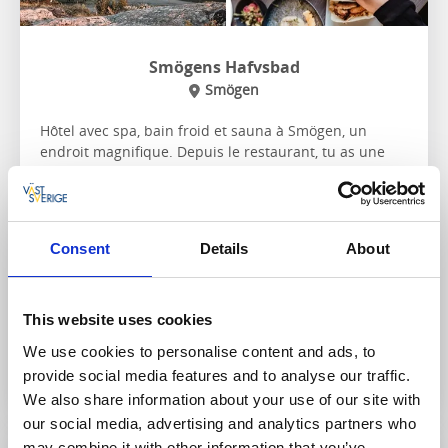
Smögens Hafvsbad
Smögen
Hôtel avec spa, bain froid et sauna à Smögen, un
endroit magnifique. Depuis le restaurant, tu as une
vue splendide sur la mer et les rochers.
À propos du logement et de la région:
Découvrez le village de pêcheurs de
Smögen
Consent
Details
About
Spa et plusieurs piscines
Chiens admis
This website uses cookies
We use cookies to personalise content and ads, to
Sur le site internet
provide social media features and to analyse our traffic.
We also share information about your use of our site with
our social media, advertising and analytics partners who
may combine it with other information that you’ve