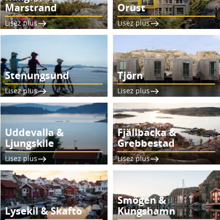
Marstrand
Orust
Lisez plus
Lisez plus
Stenungsund
Tjörn
Lisez plus
Lisez plus
Uddevalla &
Fjällbacka &
Ljungskile
Grebbestad
Lisez plus
Lisez plus
Smögen &
Lysekil & Skaftö
Kungshamn