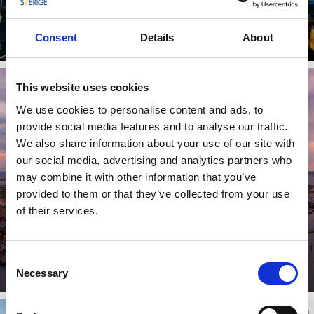
Dégustation de fruits de mer
Consent
Details
About
Lisez plus
This website uses cookies
We use cookies to personalise content and ads, to
provide social media features and to analyse our traffic.
We also share information about your use of our site with
our social media, advertising and analytics partners who
may combine it with other information that you’ve
provided to them or that they’ve collected from your use
of their services.
Les communautés des îles et de la côte
Trouvez celle que vous préférez
Consent
Necessary
Selection
Lisez plus