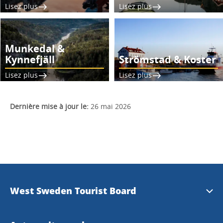
Lisez plus
Lisez plus
Munkedal &
Kynnefjäll
Strömstad & Koster
Lisez plus
Lisez plus
Dernière mise à jour le:
26 mai 2026
West Sweden Tourist Board
Information de presse