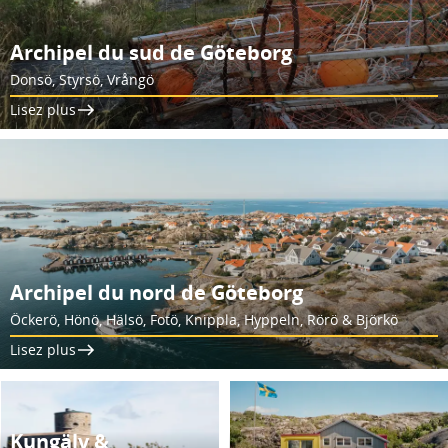
Archipel du sud de Göteborg
Donsö, Styrsö, Vrångö
Lisez plus
Archipel du nord de Göteborg
Öckerö, Hönö, Hälsö, Fotö, Knippla, Hyppeln, Rörö & Björkö
Lisez plus
Kungälv &