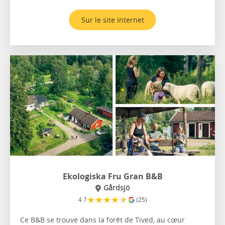
Sur le site internet
Ekologiska Fru Gran B&B
Gårdsjö
★
★
★
★
★
4.7
(25)
Ce B&B se trouve dans la forêt de Tived, au cœur