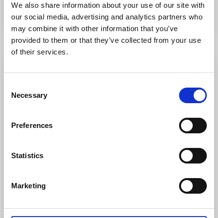
We also share information about your use of our site with
Sur le site internet
our social media, advertising and analytics partners who
may combine it with other information that you’ve
provided to them or that they’ve collected from your use
of their services.
Consent
Necessary
Selection
Preferences
Statistics
Tingvall Eko B&B
Bullaren
Marketing
Ce B&B offre un séjour véritablement écologique, où le
confort côtoie la nature. Un lieu de repos et de
découverte dans des paysages historiques.