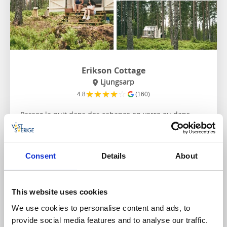
Erikson Cottage
Ljungsarp
★
★
★
★
☆
4.8
(160)
Passez la nuit dans des cabanes en verre ou dans
notre joli cottage de Ryggås, profitez d'un fika bio,
d'activités et d'événements. Et admirez le paysage.
Consent
Details
About
À propos du logement et de la région:
Lac et forêt près de l'établissement
Café à la ferme avec sa boulangerie
À proximité d'activités de pleine nature comme la
This website uses cookies
randonnée, le cyclisme et le yogay
We use cookies to personalise content and ads, to
provide social media features and to analyse our traffic.