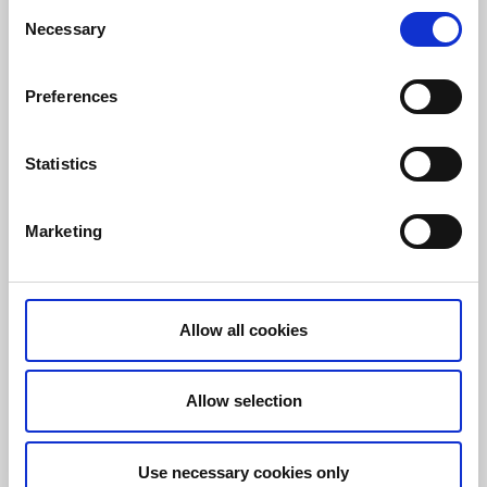
Consent
Necessary
Selection
Preferences
Statistics
Pensionat Klåvasten
Skövde
Marketing
Cette charmante maison d'hôtes à la campagne est
proche de Skövde. Détendez-vous dans la nature,
faites-vous masser et savourez des produits locaux.
Allow all cookies
À propos du logement et de la région:
Hébergement rural en pleine nature
Chiens admis
Allow selection
Emplacements pour camping-cars
Use necessary cookies only