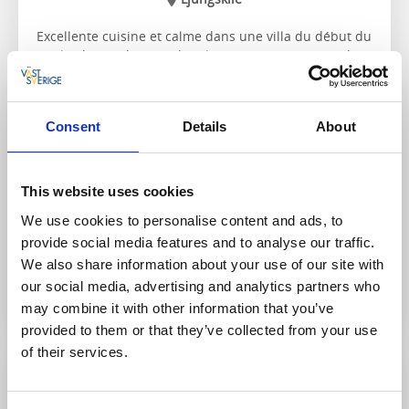
Excellente cuisine et calme dans une villa du début du
siècle, datant de 1901 dont le restaurant propose des
produits locaux bio. Grand jardin magnifique.
À propos du logement et de la région:
Consent
Details
About
Randonnée, pêche, golf ou simplement s'asseoir
sur la véranda et profiter de la mer.
Chiens admis dans les hébergements
Itinéraire de randonnée le plus proche :
Étape 5 de
This website uses cookies
Kuststigen
We use cookies to personalise content and ads, to
provide social media features and to analyse our traffic.
We also share information about your use of our site with
Sur le site internet
our social media, advertising and analytics partners who
may combine it with other information that you’ve
provided to them or that they’ve collected from your use
of their services.