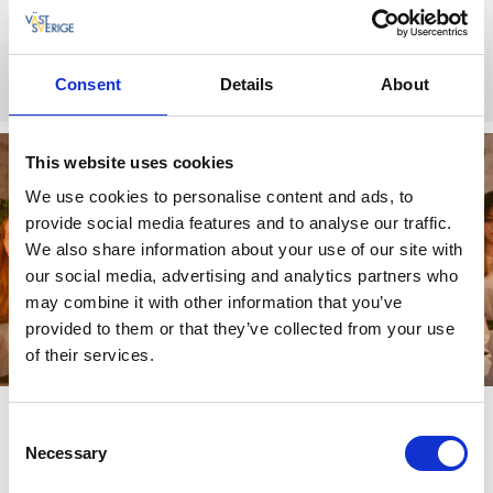
Marchés de Noël 2025
Consent
Details
About
This website uses cookies
We use cookies to personalise content and ads, to
provide social media features and to analyse our traffic.
We also share information about your use of our site with
our social media, advertising and analytics partners who
may combine it with other information that you’ve
provided to them or that they’ve collected from your use
of their services.
Une expérience vraiment traditionnelle
Consent
Necessary
Selection
Avez-vous jamais célébré la Sainte-Lucie ? Découvrez nos