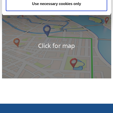
Téléphone:
+46 722 50 55 60
Use necessary cookies only
E-mail:
info@vanersborg.se
Site web:
artscape.se/
Click for map