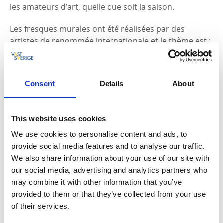
les amateurs d’art, quelle que soit la saison.
Les fresques murales ont été réalisées par des
artistes de renommée internationale et le thème est :
« L’histoire de l’art rencontre le street art à
Vänersborg ».
Consent
Details
About
Artscape au fil des années
Vous pouvez en savoir plus sur les différents festivals
This website uses cookies
Artscape ainsi que sur les artistes sous chaque
section correspondante :
We use cookies to personalise content and ads, to
provide social media features and to analyse our traffic.
Artscape 2023
We also share information about your use of our site with
Artscape 2024
our social media, advertising and analytics partners who
Artscape 2025
may combine it with other information that you’ve
provided to them or that they’ve collected from your use
of their services.