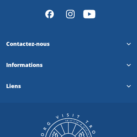
Contactez-nous
Office de Tourisme de Trollhättan
Informations
Office de tourisme de Vänersborg
Plans de ville 2026
Liens
Contacter le webmaster
Carte cyclable
Visit Sweden (FR)
Ouest Suede (FR)
Dalsland (EN)