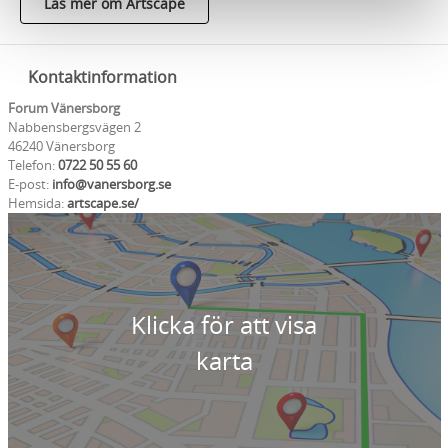
Läs mer om Artscape
Kontaktinformation
Forum Vänersborg
Nabbensbergsvägen 2
46240 Vänersborg
Telefon:
0722 50 55 60
E-post:
info@vanersborg.se
Hemsida:
artscape.se/
Klicka för att visa
karta