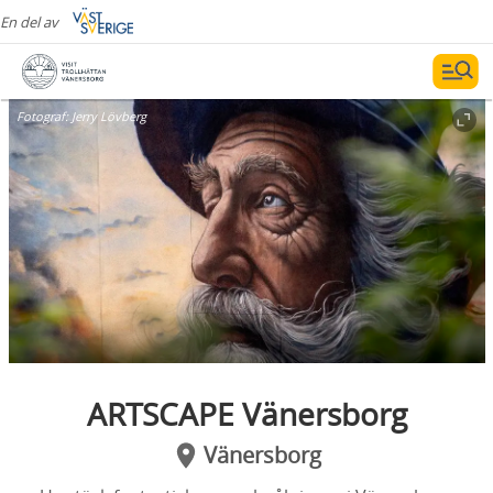
En del av
Fotograf:
Jerry Lövberg
ARTSCAPE Vänersborg
Vänersborg