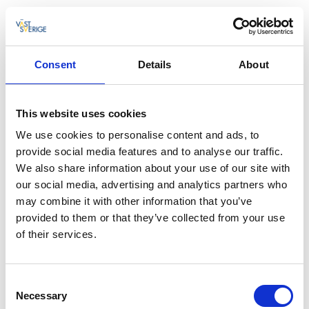
Consent
Details
About
This website uses cookies
We use cookies to personalise content and ads, to
provide social media features and to analyse our traffic.
We also share information about your use of our site with
our social media, advertising and analytics partners who
may combine it with other information that you’ve
provided to them or that they’ve collected from your use
of their services.
Om Artscape
Consent
Necessary
Selection
Artscape är en ideell organisation som vill inspirera