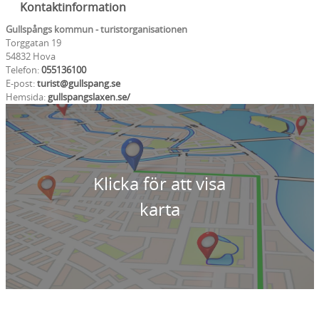
Kontaktinformation
Gullspångs kommun - turistorganisationen
Torggatan 19
54832 Hova
Telefon:
055136100
E-post:
turist@gullspang.se
Hemsida:
gullspangslaxen.se/
Klicka för att visa
karta