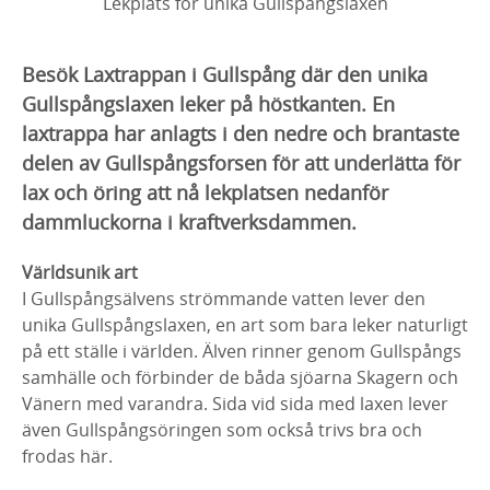
Lekplats för unika Gullspångslaxen
Besök Laxtrappan i Gullspång där den unika
Gullspångslaxen leker på höstkanten. En
laxtrappa har anlagts i den nedre och brantaste
delen av Gullspångsforsen för att underlätta för
lax och öring att nå lekplatsen nedanför
dammluckorna i kraftverksdammen.
Världsunik art
I Gullspångsälvens strömmande vatten lever den
unika Gullspångslaxen, en art som bara leker naturligt
på ett ställe i världen. Älven rinner genom Gullspångs
samhälle och förbinder de båda sjöarna Skagern och
Vänern med varandra. Sida vid sida med laxen lever
även Gullspångsöringen som också trivs bra och
frodas här.