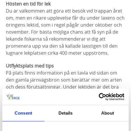
Hösten en tid för lek
Du är välkommen att göra ett besök vid trappan året
om, men en rikare upplevelse får du under laxens och
öringens lektid, som i regel pågår under oktober och
november. För bästa möjliga chans att få syn på de
lekande fiskarna så rekommenderar vi dig att
promenera upp via den så kallade laxstigen till den
lugnare lekplatsen cirka 400 meter uppströms.
Utflyktsplats med tips
På plats finns information på en tavla vid sidan om
den gamla järnvägsbron som berättar mer om arten
och dess förutsättningar. Under lektiden är det bra
att ta med dig polariserande solglasögon, de
underlättar för att få syn på fiskarna. Även lite
tålamod kan behövas för det är ibland inte helt enkelt
Consent
Details
About
att få syn på fiskarna i det mörka vattnet då
lekdräkten gör att de är mörkare än vanligt. Det går
fint att ta med matsäck -bord och bänkar finns.