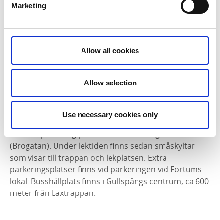
Marketing
åtgärder som genomförs i Gullspångsforsen innebär
detta att nya lek- och uppväxtområden skapas i en
tidigare torrlagd del av älven och laxen kan nu åter
vandra upp hit för att leka.
Allow all cookies
Här kan du se
en kortfilm om Gullspångsälven och
laxtrappan
.
Allow selection
Vägbeskrivning
Från väg 26, sväng in till Gullspång centrum. Följ
Use necessary cookies only
Storgatan och passera centrumkärnan, parkera vid
anvisad parkering på vänster sida av vägen
(Brogatan). Under lektiden finns sedan småskyltar
som visar till trappan och lekplatsen. Extra
parkeringsplatser finns vid parkeringen vid Fortums
lokal. Busshållplats finns i Gullspångs centrum, ca 600
meter från Laxtrappan.