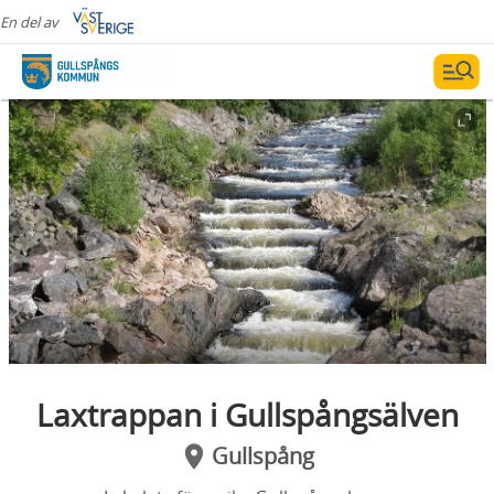
En del av
Laxtrappan i Gullspångsälven
Gullspång