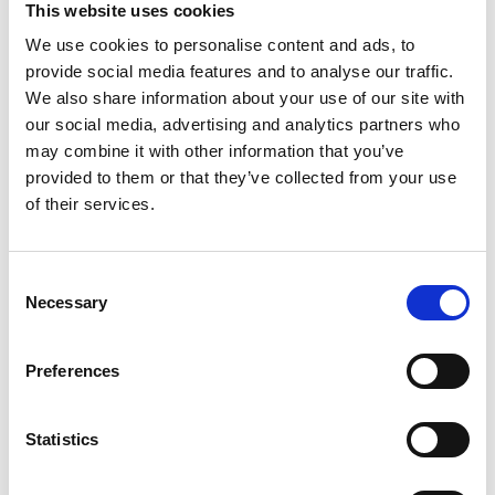
This website uses cookies
Laxtrappans historia
We use cookies to personalise content and ads, to
Under tidigt 1900-tal byggdes en kraftverksdamm i
provide social media features and to analyse our traffic.
Gullspång för att utvinna vattenkraft ur den stora
We also share information about your use of our site with
Gullspångsforsen. Därmed blockerades
our social media, advertising and analytics partners who
Gullspångslaxens naturliga väg till lekplatsen i sjön
may combine it with other information that you’ve
Skagern, och delar av älvfåran torrlades. Laxens
provided to them or that they’ve collected from your use
normala miljö blev förstörd och arten var nära att
of their services.
försvinna. 2004 startade Projekt gullspångslaxen, med
syfte att bevara det lilla laxbeståndet som fanns kvar.
En laxtrappa anlades i den nedre och brantaste delen
Consent
Necessary
av Gullspångsforsen.
Selection
Nya lekområden
Preferences
Laxtrappan har byggts genom att forsens botten har
sprängts ut stegvis och små bassänger har skapats
genom gjutna "trappsteg". Hela minimivattenföringen
Statistics
släpps fram genom fiskvägen, vilket underlättar för
lax och öring att hitta upp. Tillsammans med de