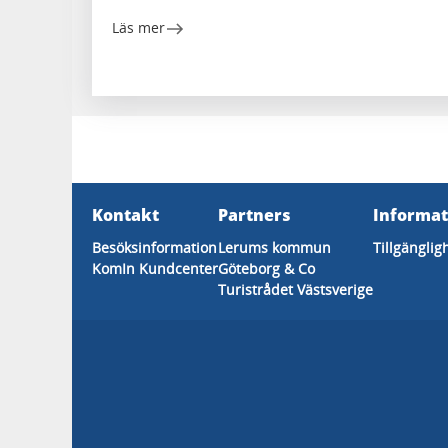
Läs mer
Kontakt
Partners
Informat
Besöksinformation
Lerums kommun
Tillgängli
KomIn Kundcenter
Göteborg & Co
Turistrådet Västsverige