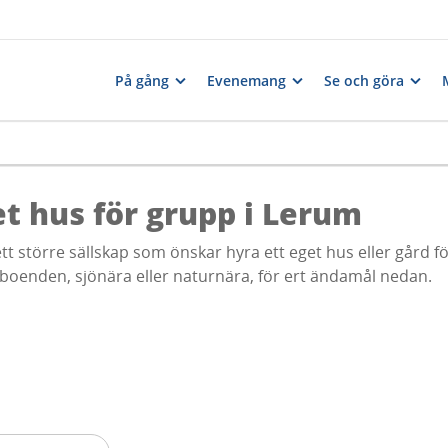
På gång
Evenemang
Se och göra
et hus för grupp i Lerum
ett större sällskap som önskar hyra ett eget hus eller gård fö
 boenden, sjönära eller naturnära, för ert ändamål nedan.