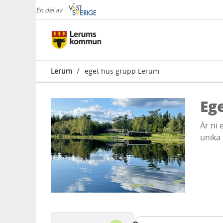
En del av
/
Lerum
eget hus grupp Lerum
Eg
Är ni 
unika