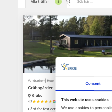
Alla träffar
4
Vandrarhem
Hotell
Consent
Gråbogården
Gråbo
This website uses cookies
★
★
★
★
★
4.7
(102)
We use cookies to personalis
Gård för fest och konferens med övernattning vid