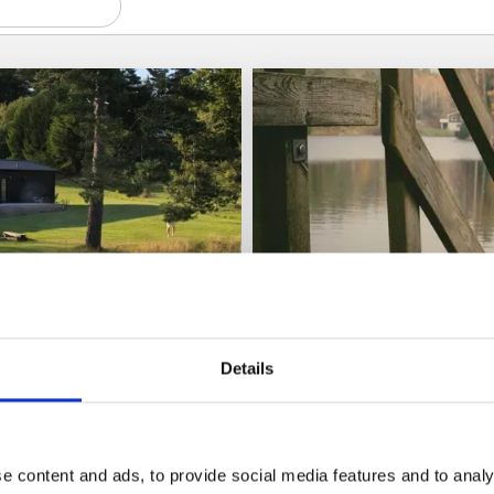
Lägerplats
Stugor och stugbyar
Details
Hällingsbo Gård
Gråbo
Elegant Country House
e content and ads, to provide social media features and to analy
 mysig badsjö