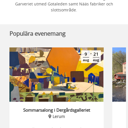
Garveriet utmed Gotaleden samt Nääs fabriker och
slottsområde.
Populära evenemang
-
9
21
aug
aug
Sommarsalong i Dergårdsgalleriet
Lerum