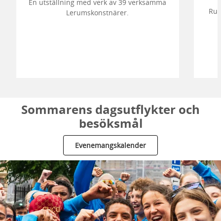
En utställning med verk av 39 verksamma
Run
Lerumskonstnärer.
Sommarens dagsutflykter och
besöksmål
Evenemangskalender