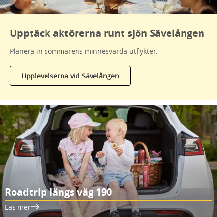
Upptäck aktörerna runt sjön Sävelången
Planera in sommarens minnesvärda utflykter.
Upplevelserna vid Sävelången
Roadtrip längs väg 190
Läs mer