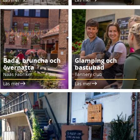
Bada, bruncha och
Glamping och
övernatta
bastubad
Nääs Fabriker.
Tannery club
Läs mer
Läs mer