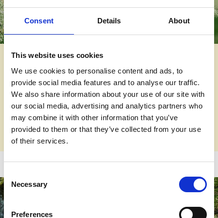
Consent
Details
About
This website uses cookies
Växtrum i Lerum
We use cookies to personalise content and ads, to
11 pocket gardens och 17 designers. Möt årets
provide social media features and to analyse our traffic.
Växtrumsdesigner
Elisabeth Svalin Gunnarson
och
We also share information about your use of our site with
inspireras i sommarens två nya pocket gardens.
our social media, advertising and analytics partners who
may combine it with other information that you’ve
Växtrum i Lerum
provided to them or that they’ve collected from your use
of their services.
Ut på tur
Consent
Necessary
Selection
Preferences