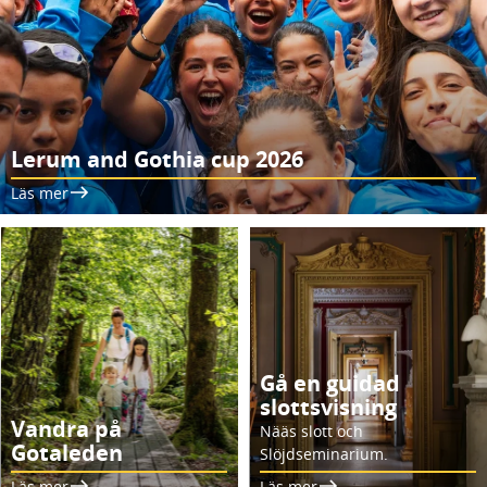
Lerum and Gothia cup 2026
Läs mer
Gå en guidad
slottsvisning
Vandra på
Nääs slott och
Gotaleden
Slöjdseminarium.
Läs mer
Läs mer