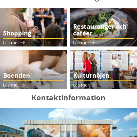
Restauranger och
Shopping
caféer
Läs mer
Läs mer
Boenden
Kulturnöjen
Läs mer
Läs mer
Kontaktinformation