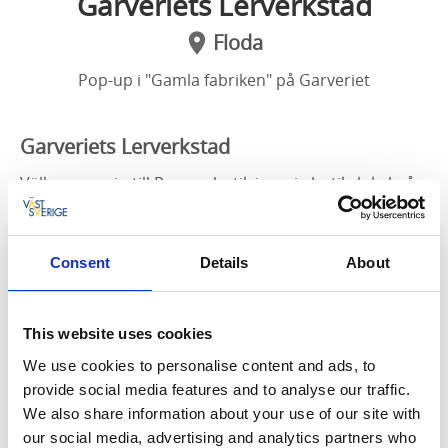
Garveriets Lerverkstad
Floda
Pop-up i "Gamla fabriken" på Garveriet
Garveriets Lerverkstad
Välkommen in till Pop-up butik i mysig butikslokal på
Garveriet.
Som besökare möts du av utställningar med keramik,
Consent
Details
About
konsthantverk och bildkonst kombinerat med
butiksförsäljning av konsthantverk och brukskeramik.
Ett antal gästkeramiker och bildkonstnärer med olika
This website uses cookies
inriktningar och uttryck kommer att medverka under
We use cookies to personalise content and ads, to
sommaren. Vissa dagar finns det möjlighet att titta på
provide social media features and to analyse our traffic.
”live-drejning” i butiken och ställa frågor om
We also share information about your use of our site with
hantverket.
our social media, advertising and analytics partners who