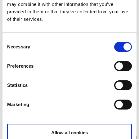
Karin Hansson som driver Garveriets Lerverkstad är
may combine it with other information that you’ve
utbildad keramiker och ljusdesigner och erbjuder
provided to them or that they’ve collected from your use
även kurser, workshops och event i sin verkstad en
of their services.
trappa upp.
För mer information besök oss på Instagram
Consent
Necessary
Selection
Garveriets Lerverkstad på Instagram
Preferences
Statistics
Kontaktinformation
Garveriets Lerverkstad
Marketing
Garverivägen 11B
44831 Floda
Telefon:
0739675190
E-post:
Skicka E-post
Hemsida:
Till hemsida
Allow all cookies