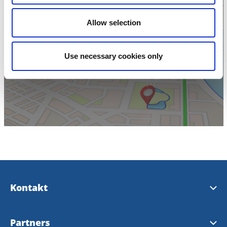
Allow selection
Klicka för att visa
Use necessary cookies only
karta
Kontakt
Besöksinformation
Partners