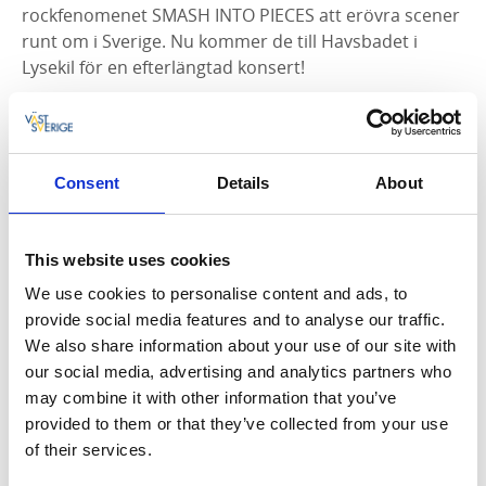
rockfenomenet SMASH INTO PIECES att erövra scener
runt om i Sverige. Nu kommer de till Havsbadet i
Lysekil för en efterlängtad konsert!
Med över en miljard streams, en global fanbase och
den dubbelplatina-certifierade hitlåten “Six Feet
Under”, har bandet etablerat sig som en av Sveriges
Consent
Details
About
starkaste moderna rockexporter.
Kända för sina explosiva liveframträdanden och
This website uses cookies
futuristiska visuella värld levererar SMASH INTO
PIECES en cinematisk rockshow fylld av energi, laser
We use cookies to personalise content and ads, to
och eld – en konsertupplevelse som känns som att
provide social media features and to analyse our traffic.
kliva rakt in i en film.
We also share information about your use of our site with
our social media, advertising and analytics partners who
All ages. Barn under 13 år går i sällskap av målsman.
may combine it with other information that you’ve
provided to them or that they’ve collected from your use
Detta är ett ståplatsevenemang.
of their services.