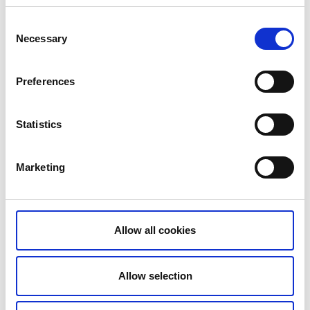
Hålltider för kvällen
Consent
Dörrarna öppnar: 18:00
Necessary
Selection
Konsertstart: ca 19:00
Konsert slut: ca 20:00
Preferences
Efter konserten finns chans att träffa bandet under
en Meet & Greet med signering.
Statistics
Marketing
Allow all cookies
Havsbadet restaurang & nattklubb
Allow selection
Läs mer