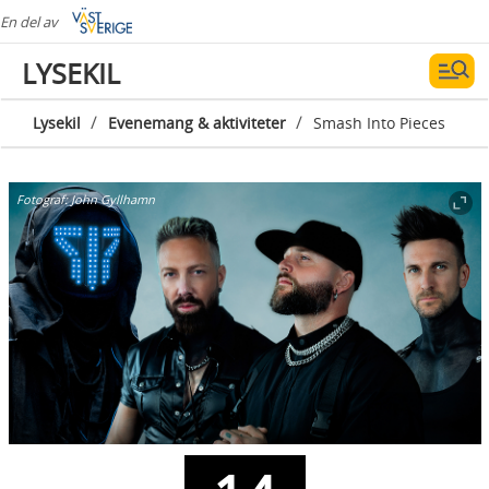
En del av
LYSEKIL
/
/
Lysekil
Evenemang & aktiviteter
Smash Into Pieces
Fotograf:
John Gyllhamn