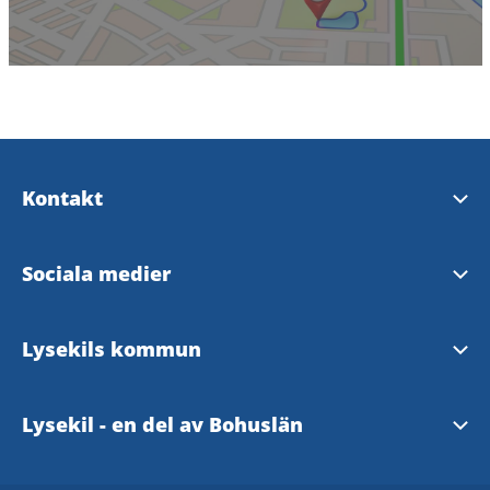
Kontakt
Upplev Lysekil
Sociala medier
InfoPoints
Upplev Lysekil på Facebook
Lysekils kommun
Kontaktcenter
Upplev Lysekil på Instagram
Hemsida
Lysekil - en del av Bohuslän