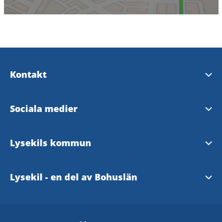
Kontakt
Upplev Lysekil
Sociala medier
InfoPoints
Upplev Lysekil på Facebook
Lysekils kommun
Kontaktcenter
Upplev Lysekil på Instagram
Hemsida
Lysekil - en del av Bohuslän
www.bohuslan.com