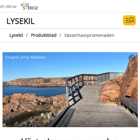
En del av
LYSEKIL
/
/
Lysekil
Produktblad
Västerhavspromenaden
Fotograf:
Jenny Niklasson