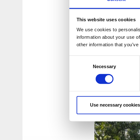
This website uses cookies
We use cookies to personalis
information about your use of
other information that you’ve
Consent
Öppet onsdagar och 
Necessary
Selection
Varmt välkommen!
Use necessary cookies