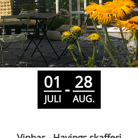
01
28
-
JULI
AUG.
Vinbar - Havings skafferi