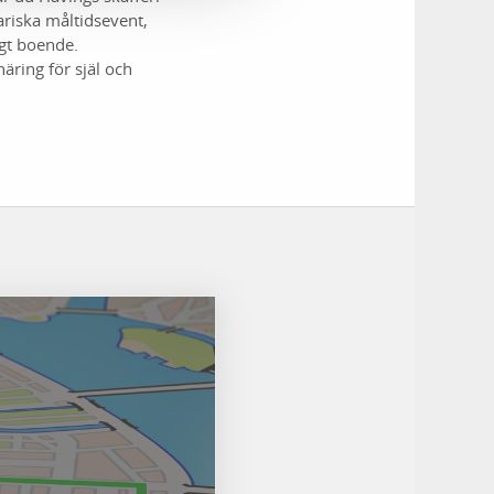
ariska måltidsevent,
gt boende.
äring för själ och