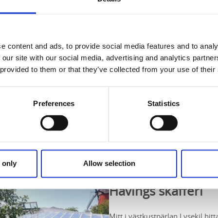
e content and ads, to provide social media features and to analy
 our site with our social media, advertising and analytics partn
 provided to them or that they’ve collected from your use of their
fredagar 16:00-22:00 från 1 juli
Preferences
Statistics
 only
Allow selection
Havings skafferi
Mitt i västkustpärlan Lysekil hit