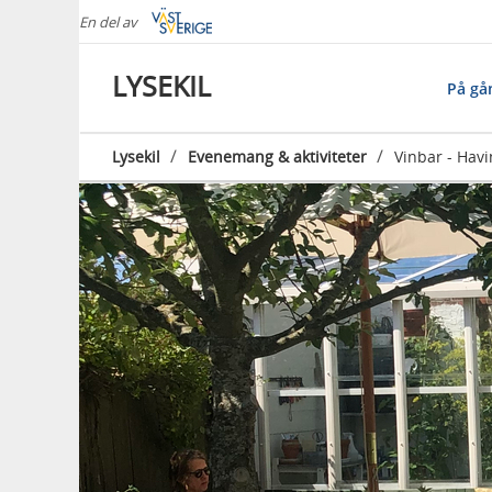
En del av
LYSEKIL
På gå
/
/
Lysekil
Evenemang & aktiviteter
Vinbar - Havi