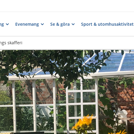
ng
Evenemang
Se & göra
Sport & utomhusaktivitet
ngs skafferi