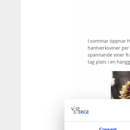
I sommar öppnar Hav
hantverksviner per 
spännande viner från
tag plats i en häng
Consent