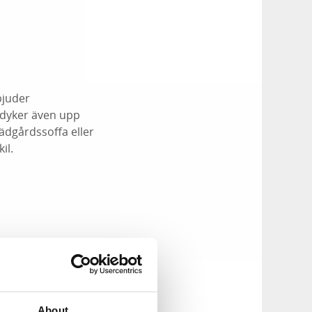
bjuder
t dyker även upp
rädgårdssoffa eller
il.
About