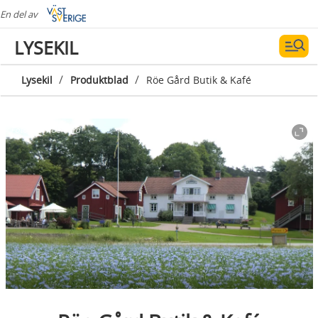
En del av
LYSEKIL
/
/
Lysekil
Produktblad
Röe Gård Butik & Kafé
Fotograf:
Röe Gård