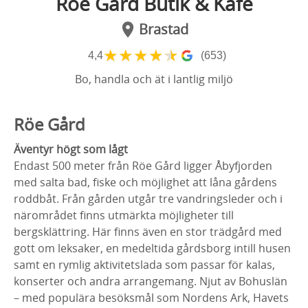
Röe Gård Butik & Kafé
Brastad
★
★
★
★
★
4,4
(653)
Bo, handla och ät i lantlig miljö
Röe Gård
Äventyr högt som lågt
Endast 500 meter från Röe Gård ligger Åbyfjorden
med salta bad, fiske och möjlighet att låna gårdens
roddbåt. Från gården utgår tre vandringsleder och i
närområdet finns utmärkta möjligheter till
bergsklättring. Här finns även en stor trädgård med
gott om leksaker, en medeltida gårdsborg intill husen
samt en rymlig aktivitetslada som passar för kalas,
konserter och andra arrangemang. Njut av Bohuslän
– med populära besöksmål som Nordens Ark, Havets