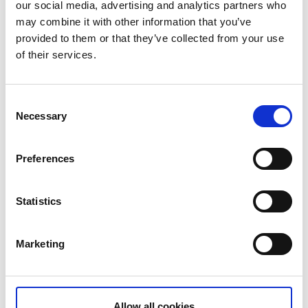
our social media, advertising and analytics partners who
may combine it with other information that you’ve
provided to them or that they’ve collected from your use
of their services.
Consent
Necessary
Selection
Preferences
Statistics
Ät och fika
Marketing
Välkommen in till vår mysiga restaurang som är
byggd i gammal stil med en härlig uteservering i
söderläge. Här kan ni njuta av goda smörgåsar och
Allow all cookies