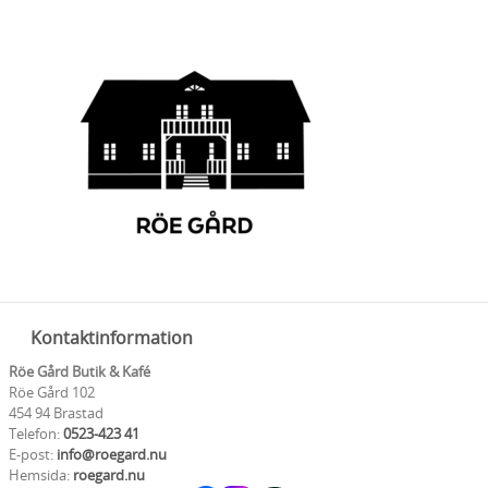
Kontaktinformation
Röe Gård Butik & Kafé
Röe Gård 102
454 94 Brastad
Telefon:
0523-423 41
E-post:
info@roegard.nu
Hemsida:
roegard.nu