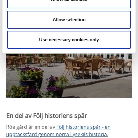
kakor.
Restaurangen arrenderas ut till
Cake Cowboy.
Allow selection
Use necessary cookies only
En del av Följ historiens spår
Röe gård är en del av
Följ historiens spår - en
upptäcksfärd genom norra Lysekils historia.