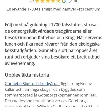
★
★
★
★
★
4,3
(2740)
En levande 1700-talsmiljö med hantverket i centrum
Följ med på guidning i 1700-talsslottet, strosa i
de omsorgsfullt vårdade trädgårdarna eller
besök Gunnebo Kaffehus och Krog. Här serveras
lunch och fika med råvaror från den ekologiska
köksträdgården. Gunnebo slott har öppet året
runt och erbjuder sina besökare ett brett utbud
av evenemang.
Upplev äkta historia
Gunnebo Slott och Trädgårdar
ligger omgivet av
kullar och lummiga skogar och byggdes som
sommarbostad åt Göteborgsköpmannen John Hall.
Det ritades som ett allkonstverk av Göteborgs
stadsarkitekt Carl Wilhelm Carlberg under 1780-talet.