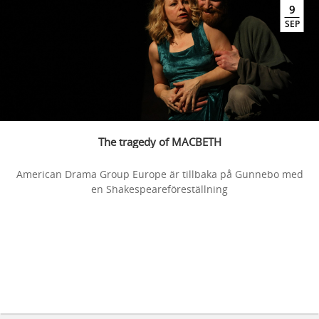
9
SEP
The tragedy of MACBETH
American Drama Group Europe är tillbaka på Gunnebo med
en Shakespeareföreställning