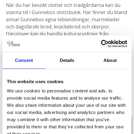
När du har besökt slottet och trädgårdarna kan du
stanna till i Gunnebos slottsbutik. Här finner du bland
annat Gunnebos egna teblandningar, marmelader
och dagsfärskt bröd, knäckebröd och skorpor.
Därutöver kan du handla kulturarvsfröer från
Impecta, spannmålsmjöl från Wästgötarna och övrigt
vackert hantverk från lokala Göteborgsproducenter.
Consent
Details
About
Kontaktinformation
Gunnebo Slott och Trädgårdar
This website uses cookies
Christina Halls väg
43136 Mölndal
We use cookies to personalise content and ads, to
Telefon:
031 334 16 00
provide social media features and to analyse our traffic.
E-post:
Skicka E-post
Hemsida:
We also share information about your use of our site with
gunneboslott.se
our social media, advertising and analytics partners who
may combine it with other information that you’ve
provided to them or that they’ve collected from your use
of their services.