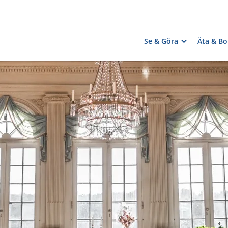
Se & Göra
Äta & Bo