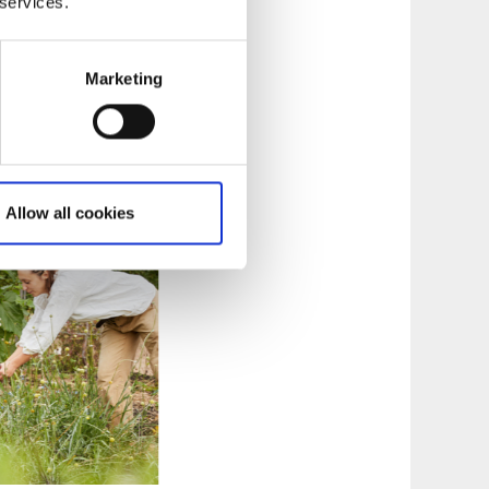
miljön är en fröjd
 services.
mlar restauranger
Marketing
a matupplevelser
Allow all cookies