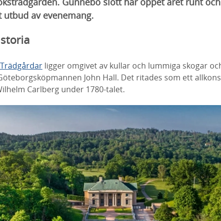
öksträdgården. Gunnebo slott har öppet året runt och
tt utbud av evenemang.
storia
 Trädgårdar
ligger omgivet av kullar och lummiga skogar o
teborgsköpmannen John Hall. Det ritades som ett allkons
Wilhelm Carlberg under 1780-talet.