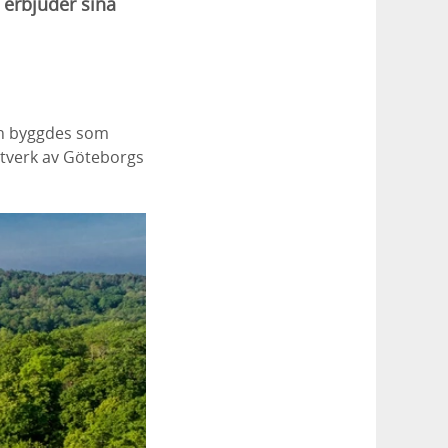
 erbjuder sina
ch byggdes som
tverk av Göteborgs