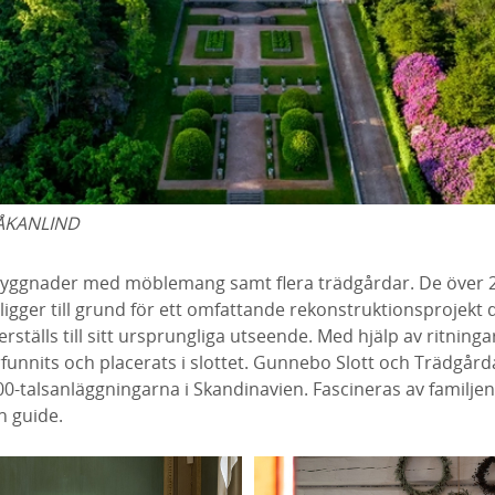
ÅKANLIND
byggnader med möblemang samt flera trädgårdar. De över 
 ligger till grund för ett omfattande rekonstruktionsprojekt
rställs till sitt ursprungliga utseende. Med hjälp av ritning
funnits och placerats i slottet. Gunnebo Slott och Trädgård
-talsanläggningarna i Skandinavien. Fascineras av familjen 
n guide.