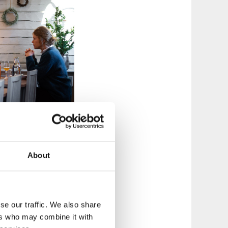
About
hus och Krog.
en. Mer närodlat än
se our traffic. We also share
akar på KRAV-märkt
ers who may combine it with