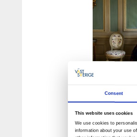
Consent
Ät gott på Gu
This website uses cookies
Den KRAV-märkta kö
Nyskördade örter oc
We use cookies to personalis
så kan det knappas
information about your use of