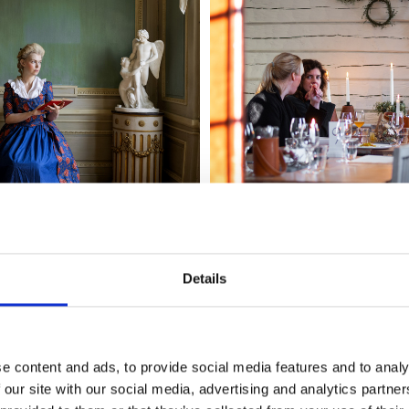
Details
nnebo Kaffehus och Krog
ksträdgården ligger i direkt anslutning till Gunnebo Kaffe
h grönsaker kan tas direkt från trädgårdslandet till tallrik
e content and ads, to provide social media features and to analy
t bli. Längst in i köket ligger Gunnebo bageri som enbart b
 our site with our social media, advertising and analytics partn