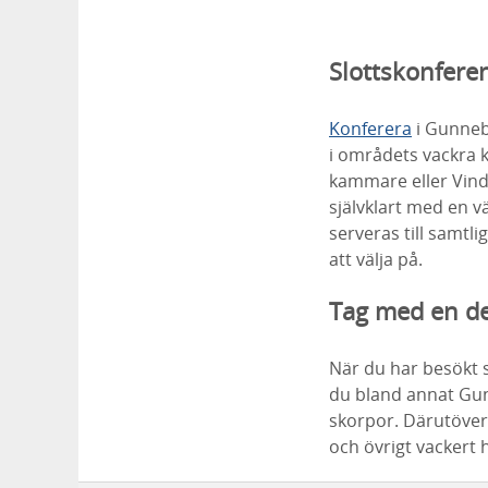
Slottskonfer
Konferera
i Gunneb
i områdets vackra 
kammare eller Vin
självklart med en v
serveras till samtl
att välja på.
Tag med en d
När du har besökt s
du bland annat Gu
skorpor. Därutöver
och övrigt vackert