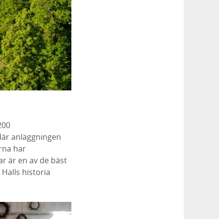
200
 där anläggningen
arna har
ar är en av de bäst
Halls historia