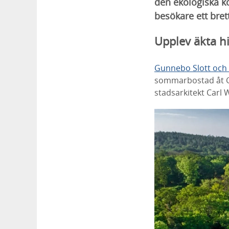
den ekologiska k
besökare ett bre
Upplev äkta hi
Gunnebo Slott och
sommarbostad åt Gö
stadsarkitekt Carl 