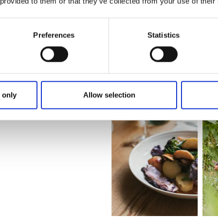
 ursprungliga spannmålssorter. Att äta i den unika 1700-tals
 provided to them or that they’ve collected from your use of their
n stora uteserveringen är öppen året runt.
aféet ingår i nätverket
Smaka på Västsverige
. Nätverket sa
Preferences
Statistics
ära samarbete med lokala producenter erbjuder västsvensk
sbetonade lokala råvaror.
 only
Allow selection