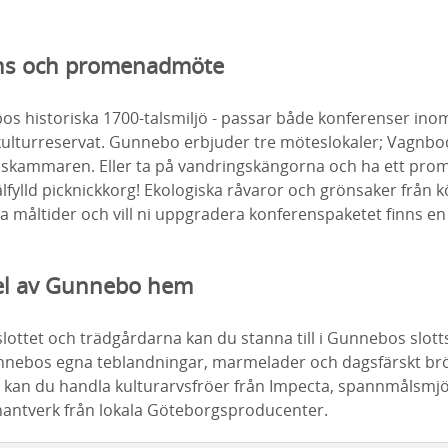
ens och promenadmöte
os historiska 1700-talsmiljö - passar både konferenser ino
kulturreservat. Gunnebo erbjuder tre möteslokaler; Vagnbo
dskammaren. Eller ta på vandringskängorna och ha ett pr
älfylld picknickkorg! Ekologiska råvaror och grönsaker från
iga måltider och vill ni uppgradera konferenspaketet finns e
el av Gunnebo hem
lottet och trädgårdarna kan du stanna till i Gunnebos slotts
nnebos egna teblandningar, marmelader och dagsfärskt br
 kan du handla kulturarvsfröer från Impecta, spannmålsmj
 hantverk från lokala Göteborgsproducenter.