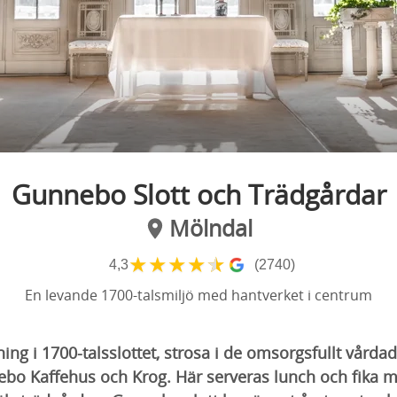
Gunnebo Slott och Trädgårdar
Mölndal
★
★
★
★
★
4,3
(2740)
En levande 1700-talsmiljö med hantverket i centrum
ing i 1700-talsslottet, strosa i de omsorgsfullt vårda
ebo Kaffehus och Krog. Här serveras lunch och fika m