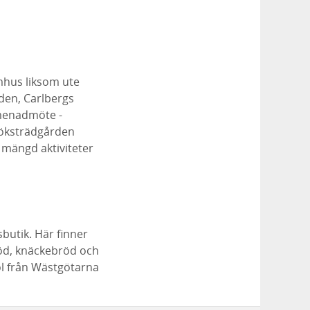
mhus liksom ute
den, Carlbergs
omenadmöte -
 köksträdgården
n mängd aktiviteter
butik. Här finner
öd, knäckebröd och
öl från Wästgötarna