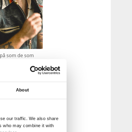
t på som de som
tvalg av svenske
l konserten, og en
paret Vibs og
About
se our traffic. We also share
ers who may combine it with