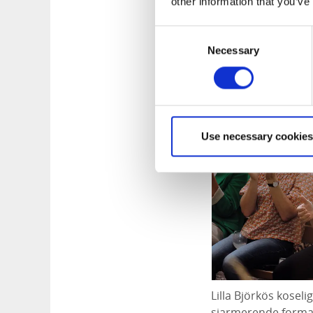
other information that you’ve
Intime hageko
Consent
Necessary
Selection
Lilla Björkö, 
Use necessary cookies
Lilla Björkös kosel
sjarmerende format