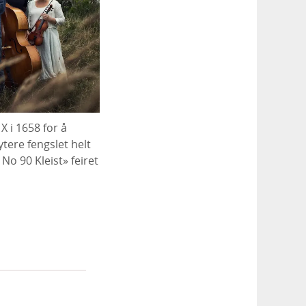
X i 1658 for å
ytere fengslet helt
No 90 Kleist» feiret