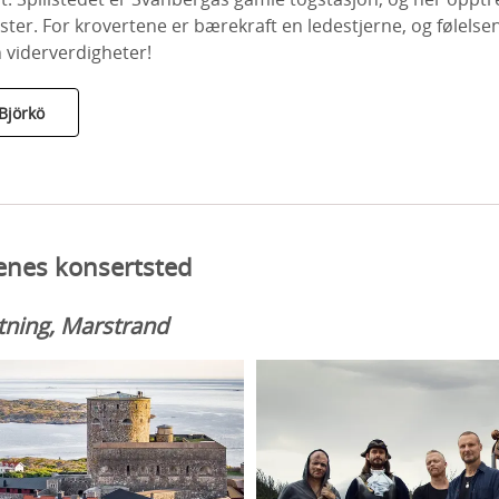
ter. For krovertene er bærekraft en ledestjerne, og følelse
n viderverdigheter!
Björkö
enes konsertsted
tning, Marstrand