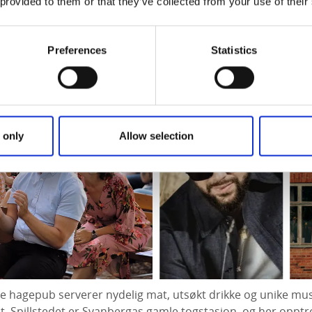
 provided to them or that they’ve collected from your use of their
nserter
Preferences
Statistics
Lugnås
 only
Allow selection
ige hagepub serverer nydelig mat, utsøkt drikke og unike mus
. Spillstedet er Svanbergas gamle togstasjon, og her opptr