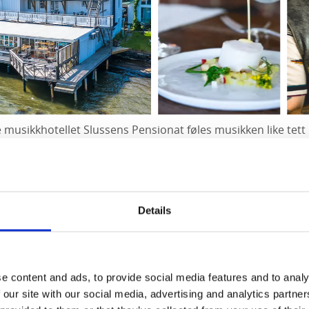
e musikkhotellet Slussens Pensionat føles musikken like tet
et. Tommy Körberg, Miriam Bryant og Ebbot er bare et lite u
lger å besøke Slussens scene gang etter gang. Bestill bord ti
med mat og overnatting - og bli ønsket velkommen av verts
Details
l
e content and ads, to provide social media features and to analy
 our site with our social media, advertising and analytics partn