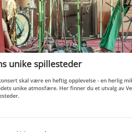
 unike spillesteder
konsert skal være en heftig opplevelse - en herlig m
edets unike atmosfære. Her finner du et utvalg av V
esteder.