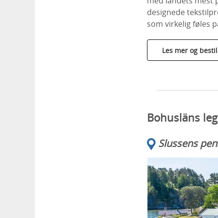
med landets mest p
designede tekstilp
som virkelig føles 
Les mer og bestil
Bohusläns leg
Slussens pen