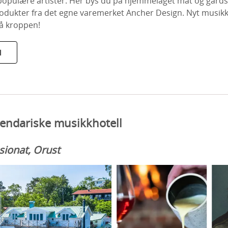
opulære artister. Her bys du på hjemmelaget mat og gårds
rodukter fra det egne varemerket Ancher Design. Nyt musikk
på kroppen!
l
endariske musikkhotell
sionat, Orust