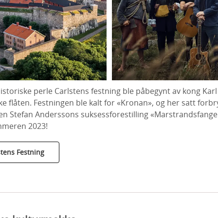
storiske perle Carlstens festning ble påbegynt av kong Karl 
e flåten. Festningen ble kalt for «Kronan», og her satt forbr
sten Stefan Anderssons suksessforestilling «Marstrandsfange 
mmeren 2023!
tens Festning