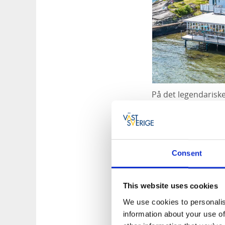
På det legendarisk
sitter på nabobord
artisteliten som ve
komplett turpakke 
Biggles!
Consent
Les mer og bestil
This website uses cookies
We use cookies to personalis
information about your use of