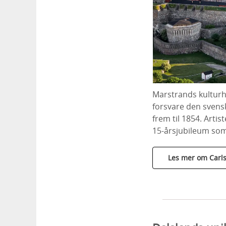
Marstrands kulturhi
forsvare den svensk
frem til 1854. Arti
15-årsjubileum so
Les mer om Carls