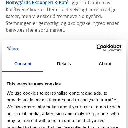
Nolbygårds Ekobageri & Kafé
ligger i utkanten av
Kafébyen Alingsås. Her er det selvsagt flere trivelige
kafeer, men vi ønsker å fremheve Nolbygård.
Stemningen er gemyttlig, og økologiske ingredienser
benyttes i hele sortimentet.
Lottas Bak & Form
er et familiært surdeigsbakeri på
Tjörn. Bruken av økologiske og nærproduserte
råvarer har ført til mange stamgjester. Har du smakt
bollene deres som er laget på surdeig?
Consent
Details
About
This website uses cookies
We use cookies to personalise content and ads, to
provide social media features and to analyse our traffic.
We also share information about your use of our site with
our social media, advertising and analytics partners who
may combine it with other information that you’ve
provided to them or that they’ve collected from your use