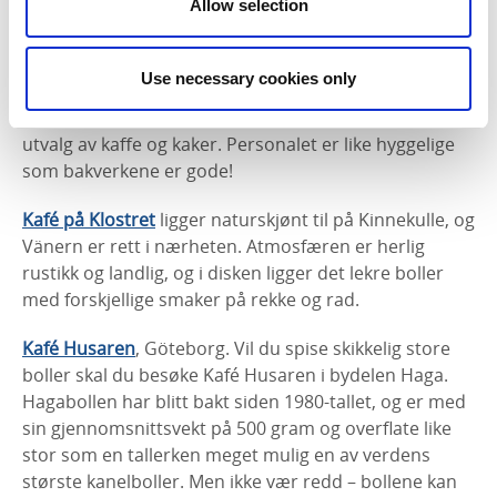
Allow selection
Use necessary cookies only
Conditori Nordpolen
i Vara inviterer inn til et elegant
miljø med marmorbord, krystallkroner og et flott
utvalg av kaffe og kaker. Personalet er like hyggelige
som bakverkene er gode!
Kafé på Klostret
ligger naturskjønt til på Kinnekulle, og
Vänern er rett i nærheten. Atmosfæren er herlig
rustikk og landlig, og i disken ligger det lekre boller
med forskjellige smaker på rekke og rad.
Kafé Husaren
, Göteborg. Vil du spise skikkelig store
boller skal du besøke Kafé Husaren i bydelen Haga.
Hagabollen har blitt bakt siden 1980-tallet, og er med
sin gjennomsnittsvekt på 500 gram og overflate like
stor som en tallerken meget mulig en av verdens
største kanelboller. Men ikke vær redd – bollene kan