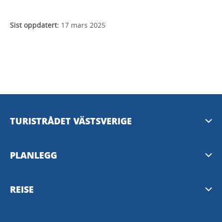
Sist oppdatert:
17 mars 2025
TURISTRÅDET VÄSTSVERIGE
Mediabank
PLANLEGG
Presserom
Nyhetsbrev fra Vest-Sverige
REISE
Personvern
Destinasjoner i Vest-Sverige
Västtrafik reiseplanlegger