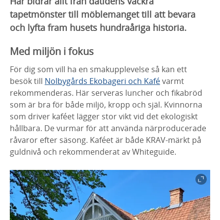
Här bidrar allt från dåtidens vackra
tapetmönster till möblemanget till att bevara
och lyfta fram husets hundraåriga historia.
Med miljön i fokus
För dig som vill ha en smakupplevelse så kan ett
besök till
Nolbygårds Ekobageri och Kafé
varmt
rekommenderas. Här serveras luncher och fikabröd
som är bra för både miljö, kropp och själ. Kvinnorna
som driver kaféet lägger stor vikt vid det ekologiskt
hållbara. De vurmar för att använda närproducerade
råvaror efter säsong. Kaféet är både KRAV-märkt på
guldnivå och rekommenderat av Whiteguide.