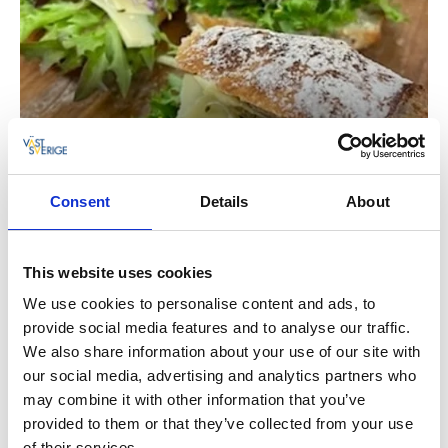
Ekologiskt hantverk från grunden
Consent
Details
About
På Nolbygårds Ekobageri & Kafé står ekologiskt
hantverk och hållbarhet i centrum. Här bakas bröd,
This website uses cookies
bullar och bakverk från grunden med ekologiska
råvaror och traditionella metoder som lyfter fram
We use cookies to personalise content and ads, to
naturliga smaker och genuin kvalitet. I caféet serveras
provide social media features and to analyse our traffic.
nybakat surdegsbröd, säsongsinspirerade bakverk,
We also share information about your use of our site with
lunch och fika tillagad med omtanke om både
our social media, advertising and analytics partners who
människor och miljö.
may combine it with other information that you’ve
provided to them or that they’ve collected from your use
Restaurangen ingår i nätverket
Smaka på Västsverige
.
of their services.