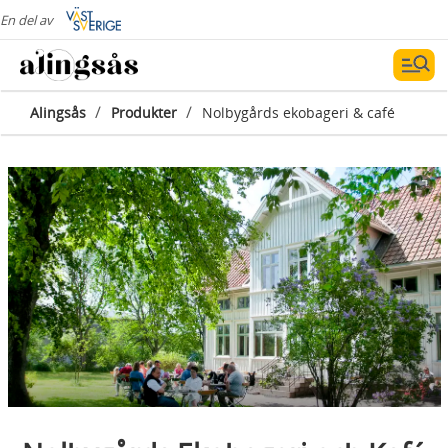
En del av
/
/
Alingsås
Produkter
Nolbygårds ekobageri & café