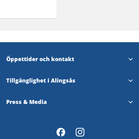
Öppettider och kontakt
Öppettider och kontakt
Tillgänglighet i Alingsås
Evenemangsformulär
Tillgänglighetsguide - TD
Press & Media
Tillgänglighetsredogörelse
Pressrum - Alingsås kommun