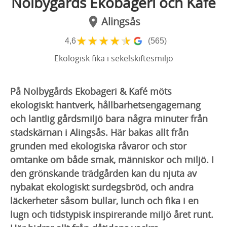
Nolbygårds Ekobageri och Kafé
Alingsås
★
★
★
★
★
4,6
(565)
Ekologisk fika i sekelskiftesmiljö
På Nolbygårds Ekobageri & Kafé möts
ekologiskt hantverk, hållbarhetsengagemang
och lantlig gårdsmiljö bara några minuter från
stadskärnan i Alingsås. Här bakas allt från
grunden med ekologiska råvaror och stor
omtanke om både smak, människor och miljö. I
den grönskande trädgården kan du njuta av
nybakat ekologiskt surdegsbröd, och andra
läckerheter såsom bullar, lunch och fika i en
lugn och tidstypisk inspirerande miljö året runt.