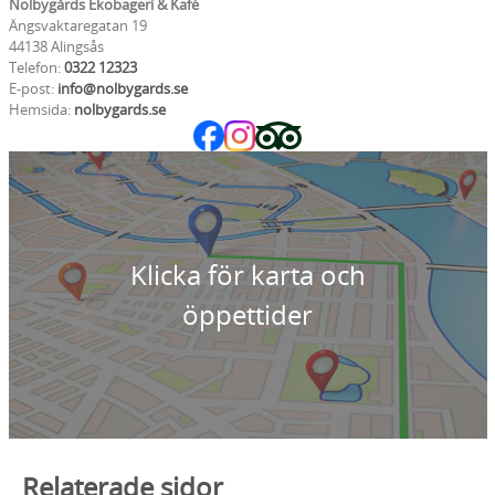
Nolbygårds Ekobageri & Kafé
Ängsvaktaregatan 19
44138 Alingsås
Telefon:
0322 12323
E-post:
info@nolbygards.se
Hemsida:
nolbygards.se
Klicka för karta och
öppettider
Relaterade sidor