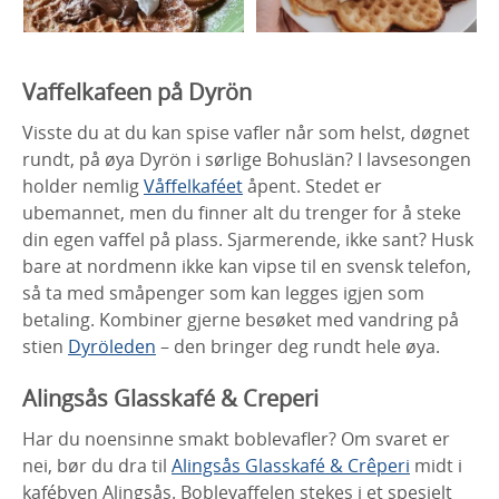
Vaffelkafeen på Dyrön
Visste du at du kan spise vafler når som helst, døgnet
rundt, på øya Dyrön i sørlige Bohuslän? I lavsesongen
holder nemlig
Våffelkaféet
åpent. Stedet er
ubemannet, men du finner alt du trenger for å steke
din egen vaffel på plass. Sjarmerende, ikke sant? Husk
bare at nordmenn ikke kan vipse til en svensk telefon,
så ta med småpenger som kan legges igjen som
betaling. Kombiner gjerne besøket med vandring på
stien
Dyröleden
– den bringer deg rundt hele øya.
Alingsås Glasskafé & Creperi
Har du noensinne smakt boblevafler? Om svaret er
nei, bør du dra til
Alingsås Glasskafé & Crêperi
midt i
kafébyen Alingsås. Boblevaffelen stekes i et spesielt