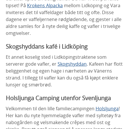
tipset! På
Krokens Alpacka
mellom Lidköping og Vara
inviteres det til vaffeldager både titt og ofte. Disse
dagene er vaffeljernene rødglødende, og gjester i alle
aldre samles for å nyte deilig kaffe og vafler i trivelige
omgivelser.
Skogshyddans kafé i Lidköping
Et annet koselig sted i Lidköpingstraktene som
serverer gode vafler, er
Skogshyddan
. Kafeen har flott
beliggenhet og egen hage i nærheten av Vänerns
strand. I tillegg til vafler kan du også få kjøpt enklere
lunsjer og smørbrød.
Holsljunga Camping utenfor Svenljunga
Velkommen til den lille familiecampingen
Holsljunga
!
Her kan du nyte hjemmelagde vafler med syltetøy fra
nabogården og velsmakende crêpes med ost og