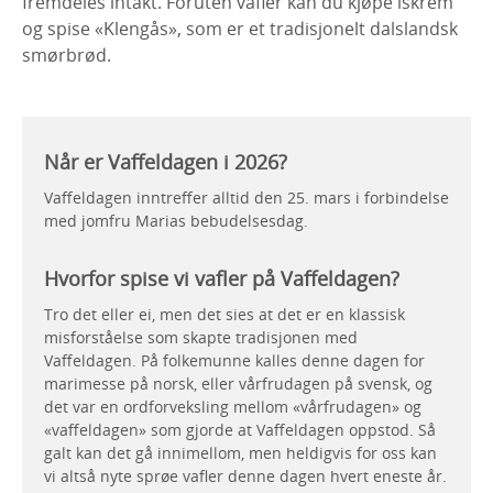
fremdeles intakt. Foruten vafler kan du kjøpe iskrem
og spise «Klengås», som er et tradisjonelt dalslandsk
smørbrød.
Når er Vaffeldagen i 2026?
Vaffeldagen inntreffer alltid den 25. mars i forbindelse
med jomfru Marias bebudelsesdag.
Hvorfor spise vi vafler på Vaffeldagen?
Tro det eller ei, men det sies at det er en klassisk
misforståelse som skapte tradisjonen med
Vaffeldagen. På folkemunne kalles denne dagen for
marimesse på norsk, eller vårfrudagen på svensk, og
det var en ordforveksling mellom «vårfrudagen» og
«vaffeldagen» som gjorde at Vaffeldagen oppstod. Så
galt kan det gå innimellom, men heldigvis for oss kan
vi altså nyte sprøe vafler denne dagen hvert eneste år.