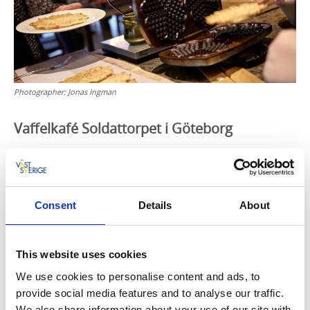
Photographer:
Jonas Ingman
Vaffelkafé Soldattorpet i Göteborg
For drøyt hundre år siden ble den lille røde
soldathytta flyttet fra Bohuslän til sin nåværende
plassering – vegg i vegg med det staselige
forsvarsanlegget Skansen Kronan i sentrale
Consent
Details
About
Göteborg. I
Vaffelkafeen Soldattorpet
serveres det
nydelige, sprøstekte vafler som spises mens du nyter
en av Göteborgs vakreste utsikter!
This website uses cookies
We use cookies to personalise content and ads, to
Lemon Garden i Göteborg
provide social media features and to analyse our traffic.
We also share information about your use of our site with