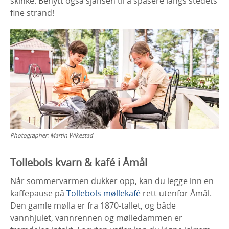
skinke. Benytt også sjansen til å spasere langs stedets
fine strand!
Photographer:
Martin Wikestad
Tollebols kvarn & kafé i Åmål
Når sommervarmen dukker opp, kan du legge inn en
kaffepause på
Tollebols møllekafé
rett utenfor Åmål.
Den gamle mølla er fra 1870-tallet, og både
vannhjulet, vannrennen og mølledammen er