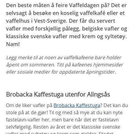
Den beste måten å feire Vaffeldagen på? Det er
selvsagt å besøke en koselig vaffelkafé eller et
vaffelhus i Vest-Sverige. Der får du servert
vafler med forskjellig pålegg, belgiske vafler og
klassiske svenske vafler med krem og syltetøy.
Nam!
Legg merke til at noen av vaffelkafeene bare holder
åpent om sommeren. Titt på kafeenes hjemmesider
eller sosiale medier for oppdaterte åpningstider.
Brobacka Kaffestuga utenfor Alingsås
Om de liker vafler på
Brobacka Kaffestuga
? Det kan du
stole på at de gjør! Til og med så mye at du kan nyte
fastelavn-vafler her, men bare når det er fastelavn
selvfølgelig. Resten av året er det klassiske svenske
vafler med syltetøy og krem som gjelder. Stedet