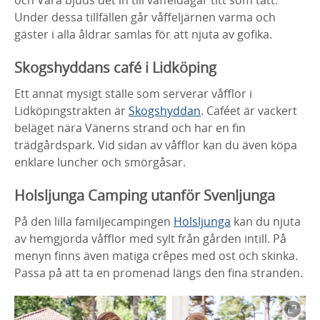
Under dessa tillfällen går våffeljärnen varma och
gäster i alla åldrar samlas för att njuta av gofika.
Skogshyddans café i Lidköping
Ett annat mysigt ställe som serverar våfflor i
Lidköpingstrakten är
Skogshyddan
. Caféet är vackert
beläget nära Vänerns strand och har en fin
trädgårdspark. Vid sidan av våfflor kan du även köpa
enklare luncher och smörgåsar.
Holsljunga Camping utanför Svenljunga
På den lilla familjecampingen
Holsljunga
kan du njuta
av hemgjorda våfflor med sylt från gården intill. På
menyn finns även matiga crêpes med ost och skinka.
Passa på att ta en promenad längs den fina stranden.