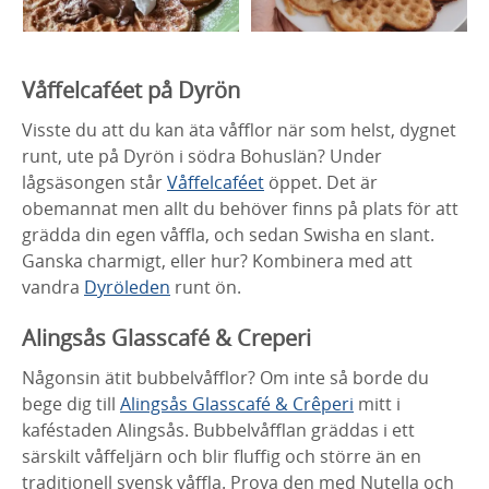
Våffelcaféet på Dyrön
Visste du att du kan äta våfflor när som helst, dygnet
runt, ute på Dyrön i södra Bohuslän? Under
lågsäsongen står
Våffelcaféet
öppet. Det är
obemannat men allt du behöver finns på plats för att
grädda din egen våffla, och sedan Swisha en slant.
Ganska charmigt, eller hur? Kombinera med att
vandra
Dyröleden
runt ön.
Alingsås Glasscafé & Creperi
Någonsin ätit bubbelvåfflor? Om inte så borde du
bege dig till
Alingsås Glasscafé & Crêperi
mitt i
kaféstaden Alingsås. Bubbelvåfflan gräddas i ett
särskilt våffeljärn och blir fluffig och större än en
traditionell svensk våffla. Prova den med Nutella och