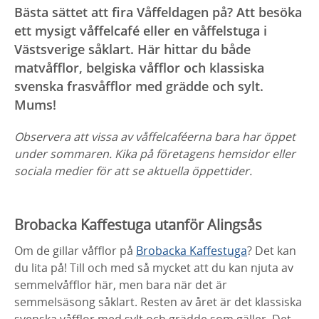
Bästa sättet att fira Våffeldagen på? Att besöka
ett mysigt våffelcafé eller en våffelstuga i
Västsverige såklart. Här hittar du både
matvåfflor, belgiska våfflor och klassiska
svenska frasvåfflor med grädde och sylt.
Mums!
Observera att vissa av våffelcaféerna bara har öppet
under sommaren. Kika på företagens hemsidor eller
sociala medier för att se aktuella öppettider.
Brobacka Kaffestuga utanför Alingsås
Om de gillar våfflor på
Brobacka Kaffestuga
? Det kan
du lita på! Till och med så mycket att du kan njuta av
semmelvåfflor här, men bara när det är
semmelsäsong såklart. Resten av året är det klassiska
svenska våfflor med sylt och grädde som gäller. Det