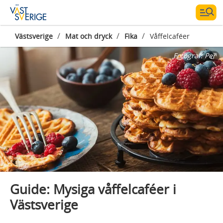
/
/
/
Västsverige
Mat och dryck
Fika
Våffelcaféer
Fotograf:
Per
Guide: Mysiga våffelcaféer i
Västsverige