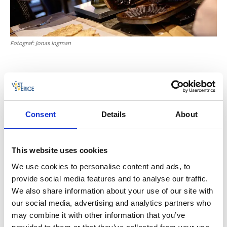
Fotograf:
Jonas Ingman
Våffelcafé Soldattorpet i Göteborg
För drygt hundra år sedan flyttades det lilla röda
soldattorpet från Bohuslän till dess nuvarande plats –
Consent
Details
About
granne med den ståtliga försvarsanläggningen
Skansen Kronan i centrala Göteborg. I
Våffelcafé
Soldattorpet
gräddas frasiga våfflor som bäst avnjuts
This website uses cookies
till en av de vackraste vyerna över Göteborg!
We use cookies to personalise content and ads, to
provide social media features and to analyse our traffic.
Lemon Garden i Göteborg
We also share information about your use of our site with
our social media, advertising and analytics partners who
Kafékedjan
Lemon Garden
är stället för dig som vill ha
may combine it with other information that you’ve
maxade våfflor på amerikanskt vis. Vid sidan av