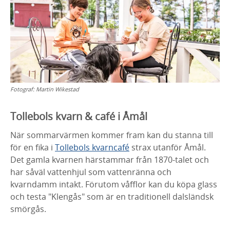
Fotograf:
Martin Wikestad
Tollebols kvarn & café i Åmål
När sommarvärmen kommer fram kan du stanna till
för en fika i
Tollebols kvarncafé
strax utanför Åmål.
Det gamla kvarnen härstammar från 1870-talet och
har såväl vattenhjul som vattenränna och
kvarndamm intakt. Förutom våfflor kan du köpa glass
och testa "Klengås" som är en traditionell dalsländsk
smörgås.