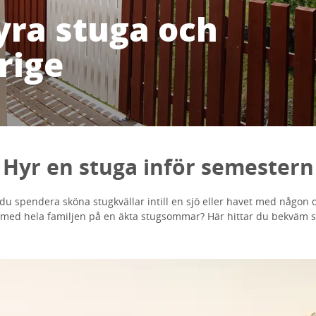
yra stuga och
rige
Hyr en stuga inför semestern
 du spendera sköna stugkvällar intill en sjö eller havet med någon du
a med hela familjen på en äkta stugsommar? Här hittar du bekväm 