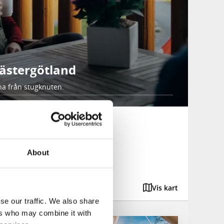
Västergötland
na från stugknuten.
yar
About
Vis kart
se our traffic. We also share
ers who may combine it with