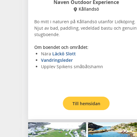
Naven Outdoor Experience
Kållandsö
Bo mitt i naturen på Kållandsö utanför Lidköping.
Njut av bad, paddling, vedeldad bastu och genuin
stugboende.
Om boendet och området:
Nära
Läckö Slott
Vandringsleder
Upplev Spikens småbåtshamn
Till hemsidan