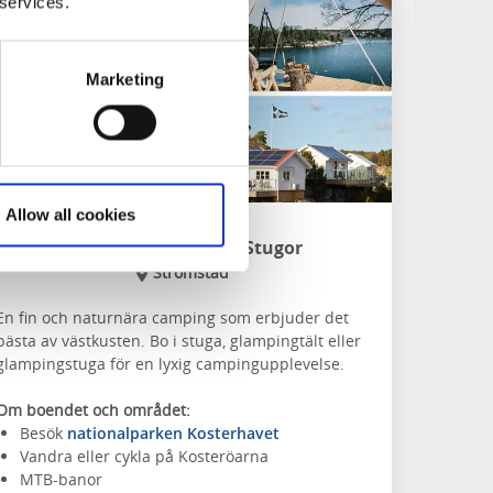
 services.
Marketing
Allow all cookies
Lagunen Camping & Stugor
Strömstad
En fin och naturnära camping som erbjuder det
bästa av västkusten. Bo i stuga, glampingtält eller
glampingstuga för en lyxig campingupplevelse.
Om boendet och området:
Besök
nationalparken Kosterhavet
Vandra eller cykla på Kosteröarna
MTB-banor