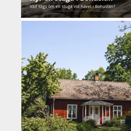
Vad sägs om en stuga vid havet i Bohuslän?