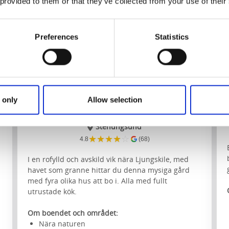
 provided to them or that they’ve collected from your use of their
Preferences
Statistics
 only
Allow selection
Hällesdalens Gård
Stenungsund
★
★
★
★
☆
4.8
(68)
I en rofylld och avskild vik nära Ljungskile, med
havet som granne hittar du denna mysiga gård
med fyra olika hus att bo i. Alla med fullt
utrustade kök.
Om boendet och området:
Nära naturen