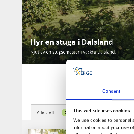
Hyr en stuga i Dalsland
Njut av en stugsemester i vackra Dalsland.
Sö
Consent
This website uses cookies
Alle treff
79
We use cookies to personalis
information about your use of