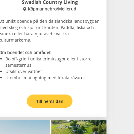
Swedish Country Living
Köpmannebro/Mellerud
Ett unikt boende på den dalsländska landsbygden
med skog och sjö runt knuten. Paddla, fiska och
vandra eller bara njut av de vackra
kulturmarkerna.
Om boendet och området:
Bo off-grid i unika erimitsugor eller i större
semesterhus
Utsikt över vattnet
Utomhusmatlagning med lokala råvaror
Till hemsidan