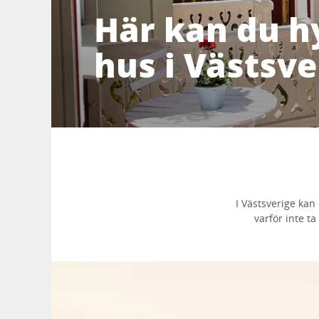
Här kan du h
hus i Västsve
I Västsverige kan
varför inte t