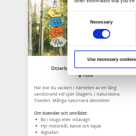
other information that you’ve
Consent
Necessary
Selection
Use necessary cookies
Otterbergets Bad & Camping
Hova
Här bor du vackert i närheten av en lång
sandstrand vid sjön Skagern, i natursköna
Tiveden. Många naturnära aktiviteter.
Om boendet och området:
Bo i stuga eller villavagn
Hyr motorbåt, kanot och kajak
Älgsafari