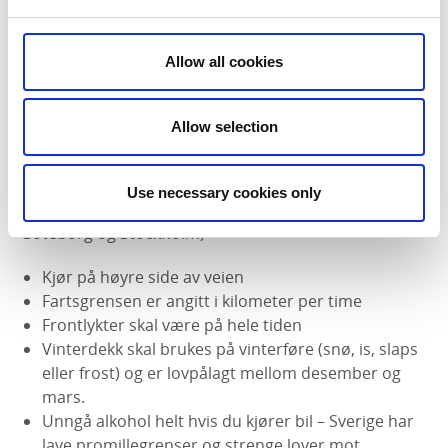
Trafikkinformasjon
For aktuell informasjon om hendelser, veiarbeid eller
Allow all cookies
andre forstyrrelser, se
Trafikgoteborg.se
og
Trafiken.nu
(begge på svensk). Du kan også laste ned
Allow selection
trafikkappen.
Kjekt å vite når du kjører bil i Sverige
Use necessary cookies only
Svenske veier er avgiftsfrie (unntatt rushtidsavgifter i
Göteborg og Stockholm)
Kjør på høyre side av veien
Fartsgrensen er angitt i kilometer per time
Frontlykter skal være på hele tiden
Vinterdekk skal brukes på vinterføre (snø, is, slaps
eller frost) og er lovpålagt mellom desember og
mars.
Unngå alkohol helt hvis du kjører bil – Sverige har
lave promillegrenser og strenge lover mot