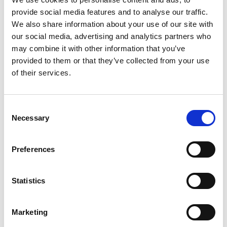
gjennom Göteborg. Bortsett fra en rushtidsavgift i
provide social media features and to analyse our traffic.
Göteborg og Stockholm, er svenske veier avgiftsfrie.
We also share information about your use of our site with
Avgiften påløper alle biler som kjører gjennom
our social media, advertising and analytics partners who
Göteborg mandag-fredag, og bileieren faktureres
may combine it with other information that you’ve
automatisk.
provided to them or that they’ve collected from your use
of their services.
Finn ladestasjoner
her
.
Consent
Necessary
Selection
Preferences
Statistics
Marketing