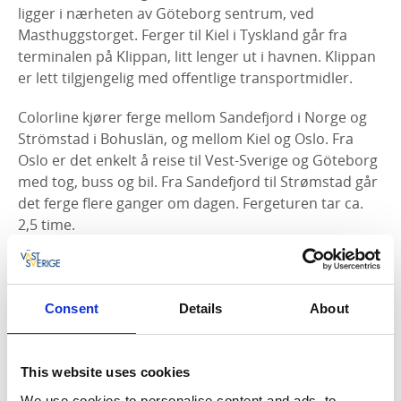
ligger i nærheten av Göteborg sentrum, ved
Masthuggstorget. Ferger til Kiel i Tyskland går fra
terminalen på Klippan, litt lenger ut i havnen. Klippan
er lett tilgjengelig med offentlige transportmidler.
Colorline kjører ferge mellom Sandefjord i Norge og
Strömstad i Bohuslän, og mellom Kiel og Oslo. Fra
Oslo er det enkelt å reise til Vest-Sverige og Göteborg
med tog, buss og bil. Fra Sandefjord til Strømstad går
det ferge flere ganger om dagen. Fergeturen tar ca.
2,5 time.
Stena Line
Colorline
Consent
Details
About
Å reise med bil
This website uses cookies
De europeiske motorveiene E6, E20 og E45 går alle
We use cookies to personalise content and ads, to