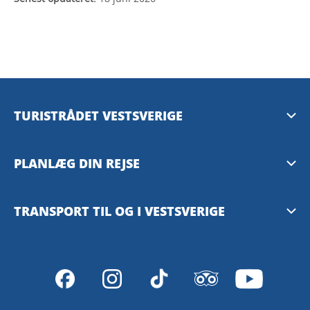
TURISTRÅDET VESTSVERIGE
Mediebank
PLANLÆG DIN REJSE
Presserum
Tilgængelighedsguide – TD
TRANSPORT TIL OG I VESTSVERIGE
Privacy Policy
Göteborg
Västtrafiks rejseplanlægger
VisitSweden
SJ – med tog