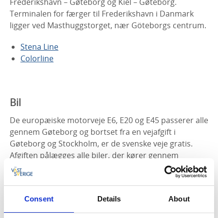
Frederikshavn – Gøteborg og Kiel – Gøteborg.
Terminalen for færger til Frederikshavn i Danmark
ligger ved Masthuggstorget, nær Göteborgs centrum.
Stena Line
Colorline
Bil
De europæiske motorveje E6, E20 og E45 passerer alle
gennem Gøteborg og bortset fra en vejafgift i
Gøteborg og Stockholm, er de svenske veje gratis.
Afgiften pålægges alle biler, der kører gennem
Gøteborg mandag til fredag, og indehaveren af bilen
faktureres automatisk.
Consent
Details
About
Find ladestandere
her
.