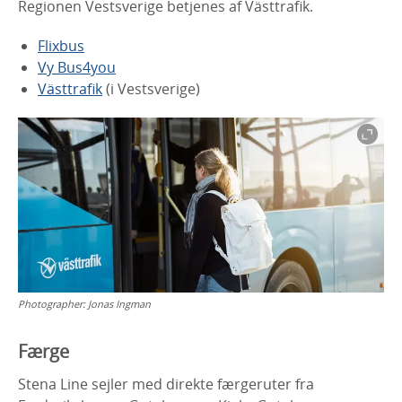
Regionen Vestsverige betjenes af Västtrafik.
Flixbus
Vy Bus4you
Västtrafik
(i Vestsverige)
Photographer:
Jonas Ingman
Færge
Stena Line sejler med direkte færgeruter fra