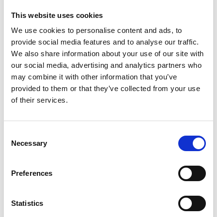
This website uses cookies
We use cookies to personalise content and ads, to
provide social media features and to analyse our traffic.
We also share information about your use of our site with
our social media, advertising and analytics partners who
may combine it with other information that you’ve
provided to them or that they’ve collected from your use
of their services.
Trafikoplysninger
For aktuel information om begivenheder, vejarbejde
Consent
eller andre driftsforstyrrelser, se venligst
Necessary
Selection
Trafikgoteborg.se
og
Trafiken.nu
(begge på svensk).
Du kan også downloade trafik-appen.
Preferences
Statistics
Det skal du huske, når du kører i Sverige