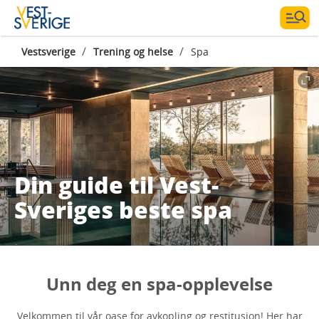
/
/
Vestsverige
Trening og helse
Spa
Din guide til Vest-
Sveriges beste spa
Unn deg en spa-opplevelse
Velkommen til vår oase for avkopling og restitusjon! Her har