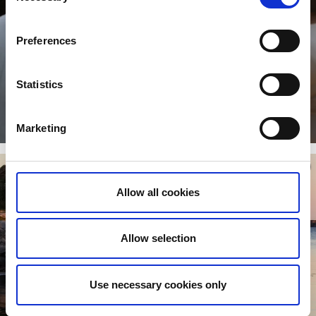
Preferences
Statistics
Yoga for kropp og sinn
Marketing
Retreats og andre yogaopplevelser
Allow all cookies
Allow selection
Use necessary cookies only