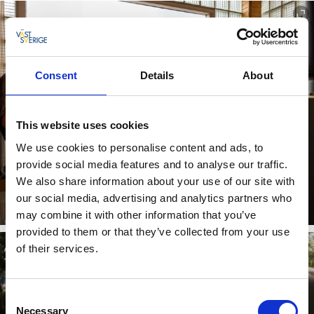
Consent
Details
About
This website uses cookies
We use cookies to personalise content and ads, to
provide social media features and to analyse our traffic.
We also share information about your use of our site with
Badstueopplevelser verdt en omvei
our social media, advertising and analytics partners who
Slipp alt du har i hendene, pust ut og nyt!
may combine it with other information that you’ve
provided to them or that they’ve collected from your use
of their services.
Consent
Necessary
Selection