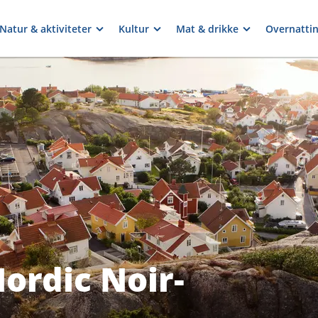
Natur & aktiviteter
Kultur
Mat & drikke
Overnatti
Nordic Noir-