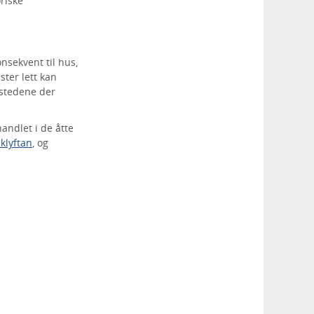
riske
nsekvent til hus,
ster lett kan
 stedene der
handlet i de åtte
klyftan
, og