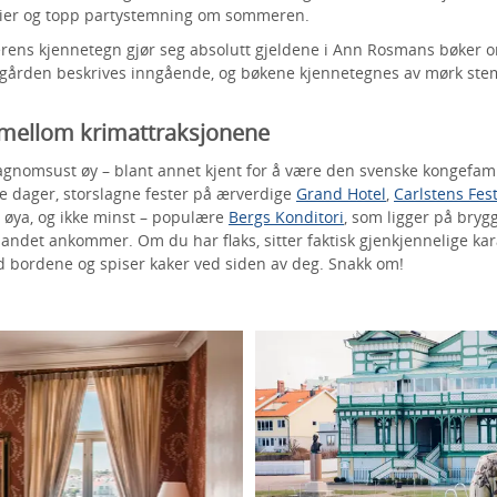
erier og topp partystemning om sommeren.
rens kjennetegn gjør seg absolutt gjeldene i Ann Rosmans bøker o
gården beskrives inngående, og bøkene kjennetegnes av mørk stem
 mellom krimattraksjonene
agnomsust øy – blant annet kjent for å være den svenske kongefamil
e dager, storslagne fester på ærverdige
Grand Hotel
,
Carlstens Fes
v øya, og ikke minst – populære
Bergs Konditori
, som ligger på bryg
tlandet ankommer. Om du har flaks, sitter faktisk gjenkjennelige ka
 bordene og spiser kaker ved siden av deg. Snakk om!