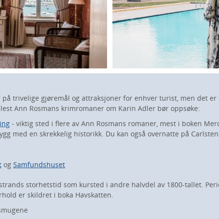
på trivelige gjøremål og attraksjoner for enhver turist, men det er
 lest Ann Rosmans krimromaner om Karin Adler bør oppsøke:
ing
- viktig sted i flere av Ann Rosmans romaner, mest i boken Mer
gg med en skrekkelig historikk. Du kan også overnatte på Carlsten
t
og
Samfundshuset
strands storhetstid som kursted i andre halvdel av 1800-tallet. Pe
orhold er skildret i boka Havskatten.
 smugene