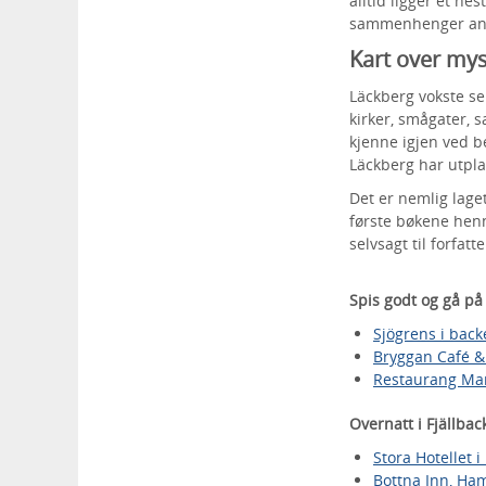
alltid ligger et h
sammenhenger and
Kart over mys
Läckberg vokste se
kirker, smågater, 
kjenne igjen ved b
Läckberg har utplas
Det er nemlig lage
første bøkene hen
selvsagt til forfa
Spis godt og gå på 
Sjögrens i bac
Bryggan Café & 
Restaurang Mam
Overnatt i Fjällbac
Stora Hotellet i
Bottna Inn, H