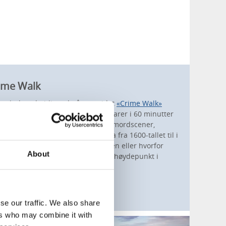
rime Walk
g selv, kan du bli med på en guidet
«Crime Walk»
sentrum. Turene går året rundt, varer i 60 minutter
s torg ved brygga. Du får oppleve mordscener,
ene, samt historier om Fjällbacka fra 1600-tallet til i
la Läckberg, den svenske vestkysten eller hvorfor
About
cka, blir denne turen garantert et høydepunkt i
se our traffic. We also share
ers who may combine it with