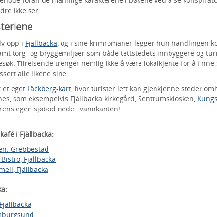
estehode foran de mannlige karakterene i bøkene ved å se konspirato
re ikke ser.
teriene
lv opp i
Fjällbacka
, og i sine krimromaner legger hun handlingen ko
samt torg- og bryggemiljøer som både tettstedets innbyggere og turi
esøk. Tilreisende trenger nemlig ikke å være lokalkjente for å finne
sert alle likene sine.
t et eget
Läckberg-kart
, hvor turister lett kan gjenkjenne steder om
nes, som eksempelvis Fjällbacka kirkegård, Sentrumskiosken,
Kungs
tterens egen sjøbod nede i vannkanten!
kafé i Fjällbacka:
ken. Grebbestad
Bistro, Fjällbacka
ell, Fjällbacka
ka:
 Fjällbacka
amburgsund