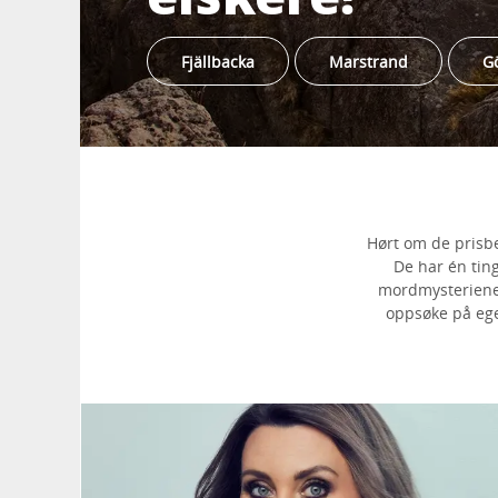
Fjällbacka
Marstrand
G
Hørt om de prisb
De har én ting
mordmysteriene 
oppsøke på ege