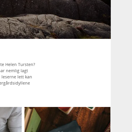
te Helen Tursten?
har nemlig lagt
leserne lett kan
ærgårdsidyllene