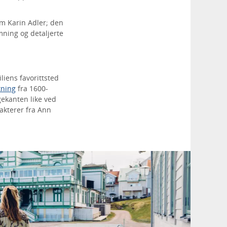
m Karin Adler; den
ning og detaljerte
iens favorittsted
tning
fra 1600-
gekanten like ved
rakterer fra Ann