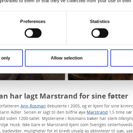
 provided to them or that they’ve collected from your use of their
Preferences
Statistics
 only
Allow selection
 har lagt Marstrand for sine føtter
orfatteren
Ann Rosman
debuterte i 2005, og er kjent for sine kri
arin Adler. Serien er lagt til den bilfrie øya
Marstrand
1,5 time sør
d siden 1200-tallet. Mysteriene i Rosmans bøker har sterk tilknytnin
iljø. Husk: Ikke bare er Marstrand kjent som Sveriges seilerhoveds
r, badeviker, muligheter for et bredt utvalg av aktiviteter til sjøs, v