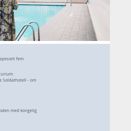
 spesielt fem
curium.
s Soldathotell - om
rioden med kongelig