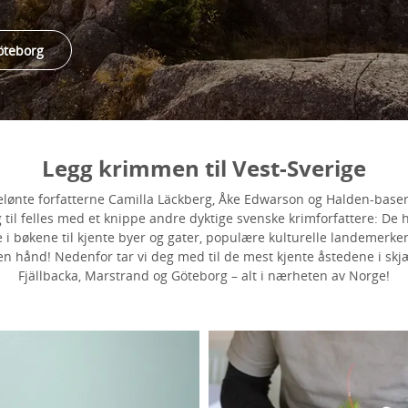
öteborg
Legg krimmen til Vest-Sverige
elønte forfatterne Camilla Läckberg, Åke Edwarson og Halden-baser
 til felles med et knippe andre dyktige svenske krimforfattere: De 
i bøkene til kjente byer og gater, populære kulturelle landemerker 
n hånd! Nedenfor tar vi deg med til de mest kjente åstedene i skj
Fjällbacka, Marstrand og Göteborg – alt i nærheten av Norge!