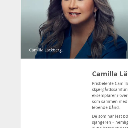
Camilla Läckberg.
Camilla Lä
Prisbelønte Camilla
skjærgårdssamfunne
eksemplarer i over
som sammen med He
løpende bånd.
De som har lest bø
sjangeren – nemlig