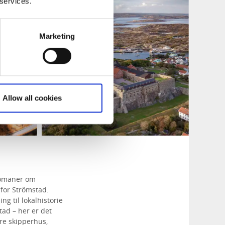
 services.
Marketing
Allow all cookies
mromaner om
 for Strömstad.
g til lokalhistorie
tad – her er det
akre skipperhus,