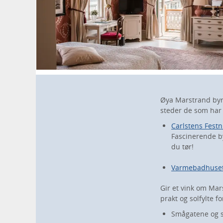
Øya Marstrand byr 
steder de som har
Carlstens Festn
Fascinerende by
du tør!
Varmebadhuse
Gir et vink om Mar
prakt og solfylte f
Smågatene og