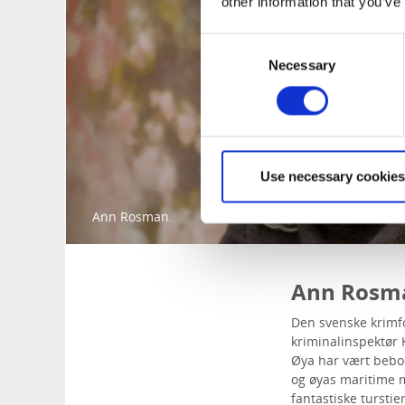
other information that you’ve
Consent
Necessary
Selection
Use necessary cookies
Ann Rosman.
Ann Rosman
Den svenske krimf
kriminalinspektør K
Øya har vært bebod
og øyas maritime m
fantastiske turstie