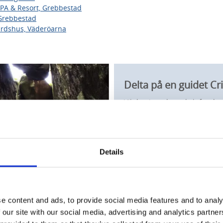
PA & Resort, Grebbestad
 Grebbestad
rdshus, Väderöarna
Delta på en guidet C
Vil du gjøre det enkelt for de
gjennom Fjällbackas koselige 
og starter på Ingrid Bergman
skikkelser og hendelser fra bøk
dag. Er du interessert i Camil
Details
Ingrid Bergman valgte Fjällba
ferien.
e content and ads, to provide social media features and to analy
 our site with our social media, advertising and analytics partn