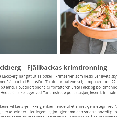
ckberg – Fjällbackas krimdronning
 Läckberg har gitt ut 11 bøker i krimserien som beskriver livets sky
t Fjällbacka i Bohuslän. Totalt har bøkene solgt imponerende 22 
 60 land. Hovedpersonene er forfatteren Erica Falck og politimann
dströms kolleger ved Tanumshede politistasjon, løser kriminalm
kene, vil kanskje nikke gjenkjennende til et annet kjennetegn ved N
 sterke kvinner. Her legemliggjort gjennom den smarte hovedfigure