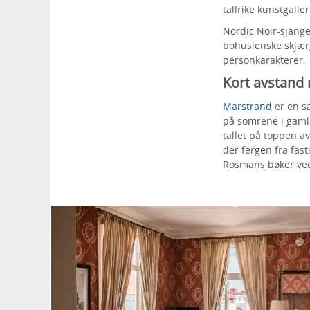
tallrike kunstgall
Nordic Noir-sjange
bohuslenske skjær
personkarakterer.
Kort avstand
Marstrand
er en s
på somrene i gaml
tallet på toppen a
der fergen fra fas
Rosmans bøker ved