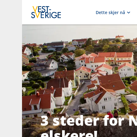
Dette skjer nå
3 steder for 
elskere!