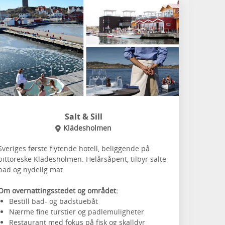
Salt & Sill
Klädesholmen
Sveriges første flytende hotell, beliggende på
pittoreske Klädesholmen. Helårsåpent, tilbyr salte
bad og nydelig mat.
Om overnattingsstedet og området:
Bestill bad- og badstuebåt
Nærme fine turstier og padlemuligheter
Restaurant med fokus på fisk og skalldyr