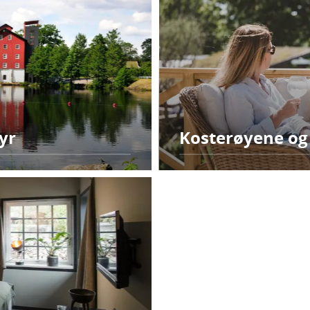
yr
Kosterøyene og