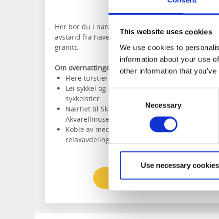
Skärhamn
Her bor du i naturskjønne omgivelser i kort
This website uses cookies
avstand fra havet, omgitt av bohuslensk, glitrende
granitt.
We use cookies to personalis
information about your use of
Om overnattingen og området:
other information that you’ve
Flere turstier i nærheten
Lei sykkel og opplev noen av Tjörns mange
Consent
sykkelstier
Necessary
Selection
Nærhet til Skärhamn sentrum, Nordiska
Akvarellmuseet og Pilane Skulpturpark
Koble av med bad og badstue i
relaxavdelingen
Use necessary cookies
Les mer og bestill