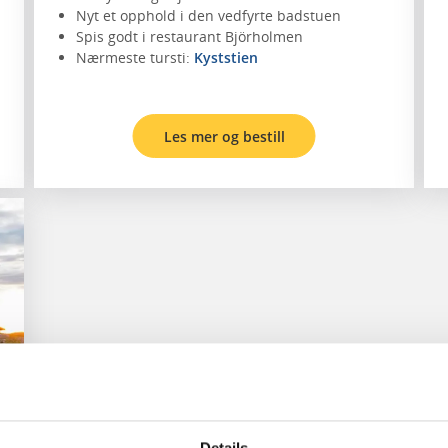
Nyt et opphold i den vedfyrte badstuen
Spis godt i restaurant Björholmen
Nærmeste tursti:
Kyststien
Les mer og bestill
Details