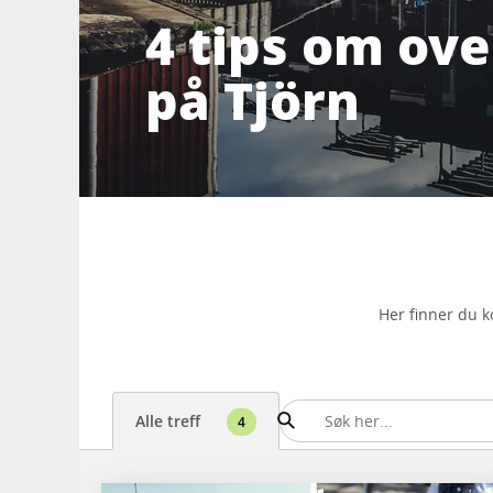
4 tips om ov
på Tjörn
Her finner du k
Alle treff
4