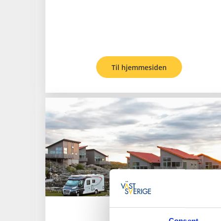
Til hjemmesiden
Hav & Logi
Consent