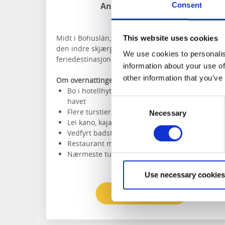
Anfasteröd Gårdsvik
Consent
Ljungskile
Midt i Bohuslän, i en skogkledd skråning rett ved
This website uses cookies
den indre skjærgården, finner du den unike
We use cookies to personalis
feriedestinasjonen Anfasteröd Gårdsvik.
information about your use of
other information that you’ve
Om overnattingen og området:
Bo i hotellhytte, i glampingtelt eller camp ved
havet
Consent
Flere turstier i området
Necessary
Selection
Lei kano, kajakk, SUP og båt
Vedfyrt badstue på bryggen
Restaurant med lokale spesialiteter på menye
Nærmeste tursti:
Kyststien etapp 5
Use necessary cookies
Les mer og bestill