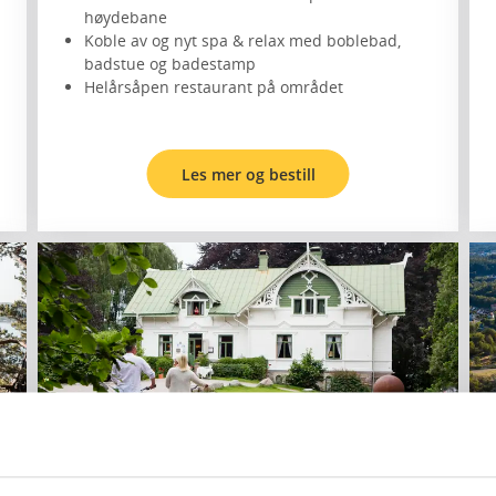
høydebane
Koble av og nyt spa & relax med boblebad,
badstue og badestamp
Helårsåpen restaurant på området
Les mer og bestill