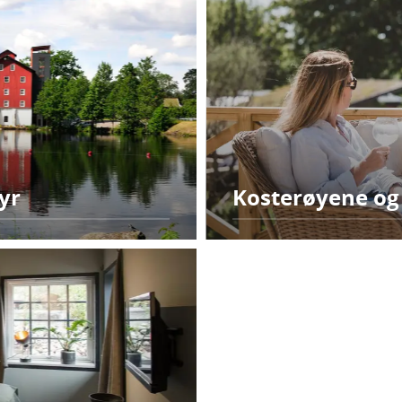
yr
Kosterøyene og