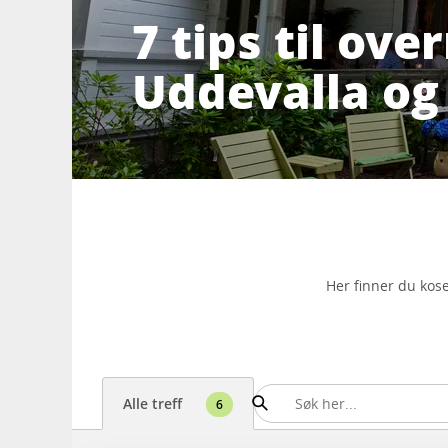
7 tips til ove
Uddevalla og
Her finner du kos
Alle treff
6