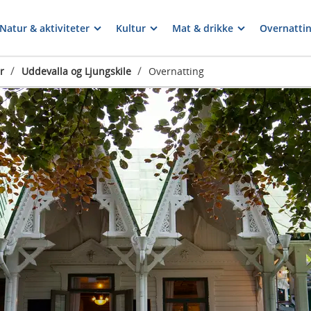
Natur & aktiviteter
Kultur
Mat & drikke
Overnatti
/
/
r
Uddevalla og Ljungskile
Overnatting