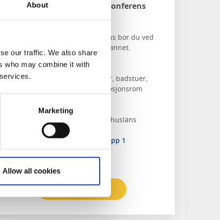
Bohusgården Hotell & Konferens
About
Uddevalla
På Bohusgården Hotell & Konferens bor du ved
Byfjorden og har flott utsikt over vannet.
se our traffic. We also share
ers who may combine it with
Om overnattingen og området:
 services.
Spaanlegg med bl.a. bassenger, badstuer,
solarium, treningssenter og mosjonsrom
I nærheten av Uddevallas fine
strandpromenade
Marketing
Gå ikke glipp av et besøk på Bohusläns
museum
Nærmeste tursti:
Kyststien etapp 1
Allow all cookies
Les mer og bestill