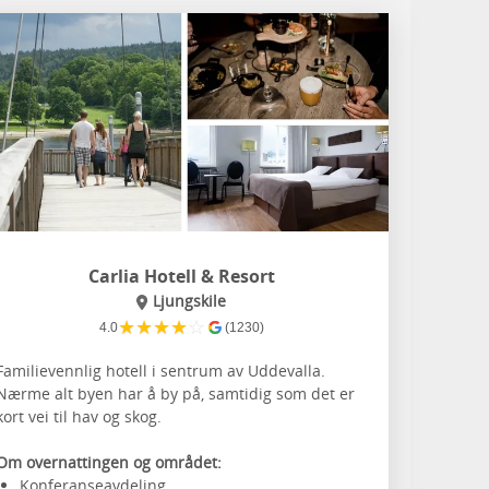
Carlia Hotell & Resort
Ljungskile
★
★
★
★
☆
4.0
(1230)
Familievennlig hotell i sentrum av Uddevalla.
Nærme alt byen har å by på, samtidig som det er
kort vei til hav og skog.
Om overnattingen og området:
Konferanseavdeling