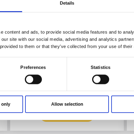
Villa Sjötorp
Details
Lyckorna
Nyt god mat, fred og ro i en vakker villa som ble
oppført år 1901. Området er ideelt for herlige
e content and ads, to provide social media features and to analy
spaserturer, fiske og golf – eller dere kan velge å
 our site with our social media, advertising and analytics partn
sitte på terrassen og nyte vårluften fra havet.
 provided to them or that they’ve collected from your use of their
Om overnattingen og området:
Restaurant med økologisk og lokalprodusert
mat på menyen
Preferences
Statistics
Stor, herlig hage
Hundevennlig overnattingssted
n
Nærmeste tursti:
Kyststien etappe 5
 only
Allow selection
Les mer og bestill