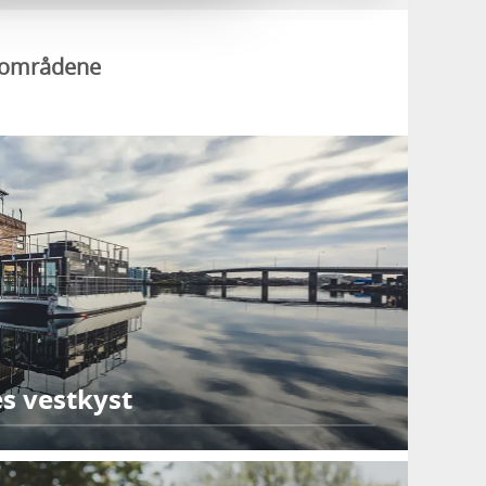
urområdene
es vestkyst